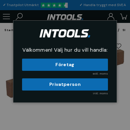
✓
Trustpilot Utmärkt
✓
Handla tryggt med S
Startsida
Förbrukning & Maskintillbehör
Fil, Slip och Borstar
Slip
Välkommen! Välj hur du vill handla:
Företag
exkl. moms
Privatperson
inkl. moms