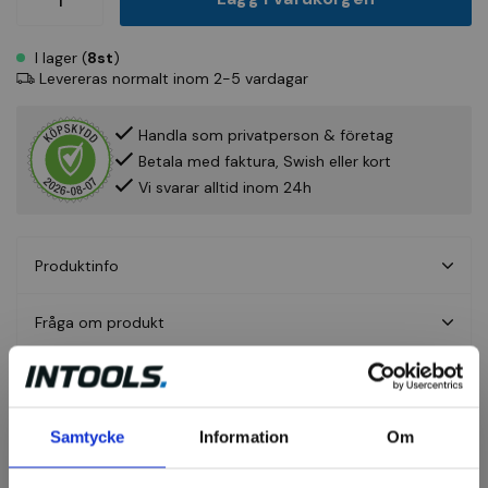
I lager (
8st
)
Levereras normalt inom 2-5 vardagar
Handla som privatperson & företag
Betala med faktura, Swish eller kort
Vi svarar alltid inom 24h
Produktinfo
Fråga om produkt
Recensioner
Samtycke
Information
Om
Brynen