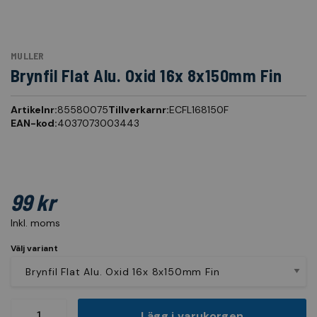
MULLER
Brynfil Flat Alu. Oxid 16x 8x150mm Fin
Artikelnr:
85580075
Tillverkarnr:
ECFL168150F
EAN-kod:
4037073003443
99 kr
Inkl. moms
Välj variant
Lägg i varukorgen