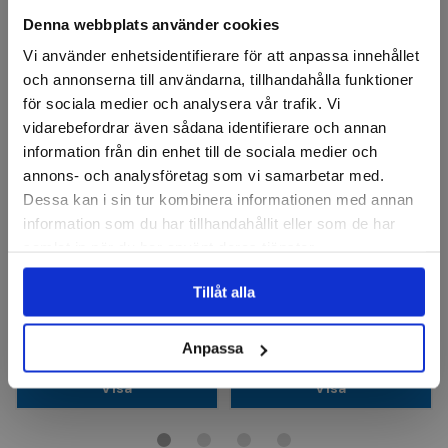
Denna webbplats använder cookies
Vi använder enhetsidentifierare för att anpassa innehållet
och annonserna till användarna, tillhandahålla funktioner
för sociala medier och analysera vår trafik. Vi
vidarebefordrar även sådana identifierare och annan
information från din enhet till de sociala medier och
annons- och analysföretag som vi samarbetar med.
Dessa kan i sin tur kombinera informationen med annan
MULLER
MULLER
information som du har tillhandahållit eller som de har
Verkstadsbryne Super-
Brynfil Trekantig Alu. Oxid
Arkansas
samlat in när du har använt deras tjänster.
Finns i fler varianter
Finns i fler varianter
Tillåt alla
116 kr
88 kr
Finns i lager
Finns i lager
Anpassa
Visa
Visa