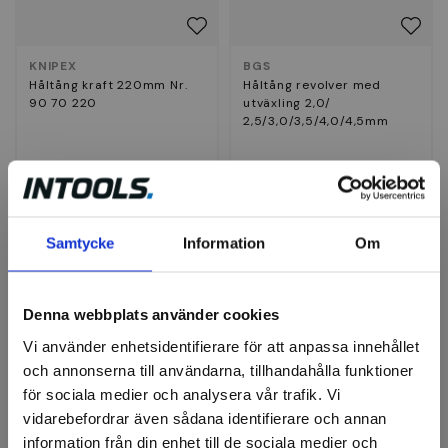
KNIPEX
BGS
Håltång kraft 220mm Nr.
Håltång revolver med
90 70 220
utväxling 2,0/
2,5/3,0/3,5/4,0/4,5mm
219 kr
189 kr
Slut i lager
Finns i lager
Samtycke
Information
Om
Visa
Köp
-16%
Denna webbplats använder cookies
Vi använder enhetsidentifierare för att anpassa innehållet
och annonserna till användarna, tillhandahålla funktioner
för sociala medier och analysera vår trafik. Vi
vidarebefordrar även sådana identifierare och annan
information från din enhet till de sociala medier och