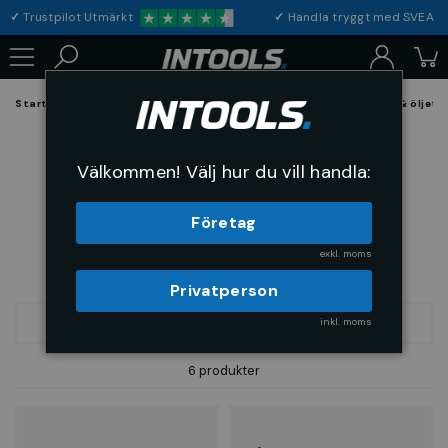
✓
Trustpilot Utmärkt
✓
Handla tryggt med S
Startsida
Verktyg & Maskiner
Handverktyg
Tänger
Hål & öljett
Hål & öljettänger
Välkommen! Välj hur du vill handla:
Företag
exkl. moms
Privatperson
inkl. moms
FILTRERA
SORTERA
6 produkter