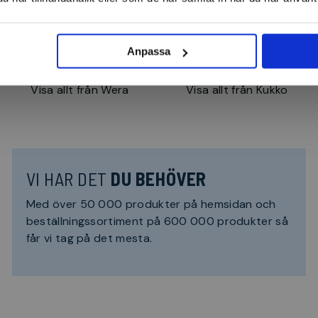
Anpassa
Visa allt från Wera
Visa allt från Kukko
VI HAR DET
DU BEHÖVER
Med över 50 000 produkter på hemsidan och
beställningssortiment på 600 000 produkter så
får vi tag på det mesta.