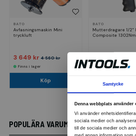
BATO
BATO
Avfasningsmaskin Mini
Mutterdragare 1/2
tryckluft
Composite 1302Nm
3 649 kr
2 126 kr
4 560 kr
Finns i lager
Finns i lager
Köp
Köp
Samtycke
Denna webbplats använder 
Vi använder enhetsidentifierar
sociala medier och analysera 
POPULÄRA VARUMÄRKEN
till de sociala medier och a
med annan information som du 