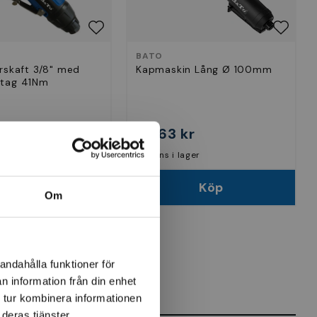
BATO
rskaft 3/8" med
Kapmaskin Lång Ø 100mm
tag 41Nm
r
2 863 kr
lager
Finns i lager
Köp
Köp
Om
andahålla funktioner för
n information från din enhet
 tur kombinera informationen
deras tjänster.