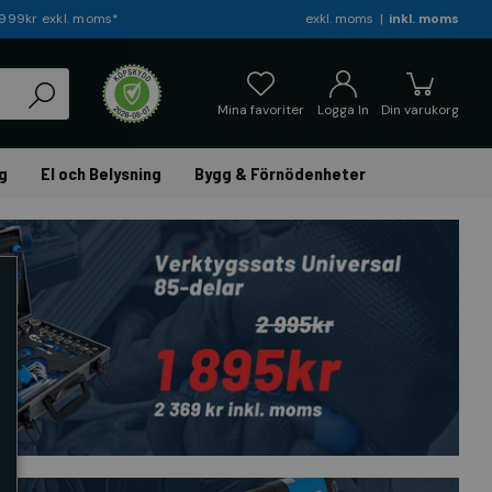
r 999kr exkl. moms*
exkl. moms
inkl. moms
Mina favoriter
Logga In
Din varukorg
g
El och Belysning
Bygg & Förnödenheter