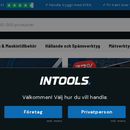
rkt
✓
Handla tryggt med SVEA
✓
Fri frakt öve
 & Maskintillbehör
Hållande och Spännverktyg
Mätverkty
Välkommen! Välj hur du vill handla:
Företag
Privatperson
exkl. moms
inkl. moms