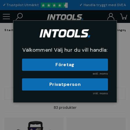
✓
Trustpilot Utmärkt
✓
Handla tryggt med S
Startsida
Verktyg & Maskiner
Handverktyg
Nycklar
U-Ringnyck
U-Ringnycklar
Välkommen! Välj hur du vill handla:
Företag
exkl. moms
Privatperson
inkl. moms
FILTRERA
SORTERA
83 produkter