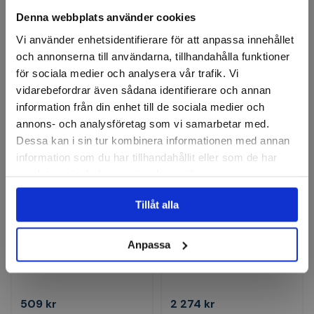
Denna webbplats använder cookies
1 935 kr
651 kr
Vi använder enhetsidentifierare för att anpassa innehållet
Slut i lager
Finns i lager
och annonserna till användarna, tillhandahålla funktioner
för sociala medier och analysera vår trafik. Vi
Visa
Köp
vidarebefordrar även sådana identifierare och annan
information från din enhet till de sociala medier och
annons- och analysföretag som vi samarbetar med.
Dessa kan i sin tur kombinera informationen med annan
information som du har tillhandahållit eller som de har
samlat in när du har använt deras tjänster.
Tillåt alla
WERA
WERA
U-Ringnyckelsats Joker
U-Ringnyckelsats JOKER
Anpassa
6003 4-delar
15-delar 5,5-19mm
509 kr
2 274 kr