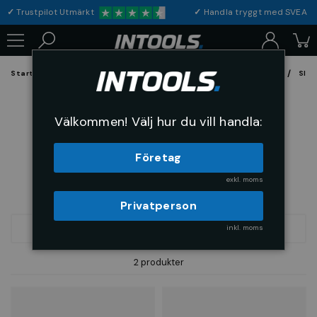
✓
Trustpilot Utmärkt
✓
Handla tryggt med S
Startsida
Förbrukning & Maskintillbehör
Fil, Slip och Borstar
Slip
Cylindrisk form med rund topp C
Välkommen! Välj hur du vill handla:
Företag
exkl. moms
Privatperson
inkl. moms
FILTRERA
SORTERA
2 produkter