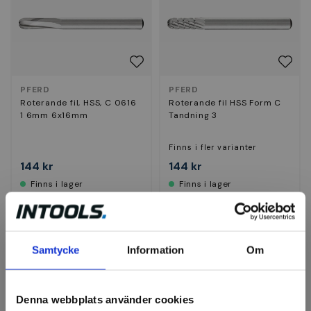
PFERD
PFERD
Roterande fil, HSS, C 0616
Roterande fil HSS Form C
1 6mm 6x16mm
Tandning 3
Finns i fler varianter
144 kr
144 kr
Finns i lager
Finns i lager
Köp
Visa
Samtycke
Information
Om
Denna webbplats använder cookies