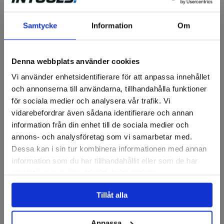
Samtycke
Information
Om
Pinnfräs WN HM E.L HB Z2
Denna webbplats använder cookies
Finns i fler varianter
Vi använder enhetsidentifierare för att anpassa innehållet
334 kr
och annonserna till användarna, tillhandahålla funktioner
för sociala medier och analysera vår trafik. Vi
Finns i lager
vidarebefordrar även sådana identifierare och annan
Visa
information från din enhet till de sociala medier och
annons- och analysföretag som vi samarbetar med.
Dessa kan i sin tur kombinera informationen med annan
information som du har tillhandahållit eller som de har
samlat in när du har använt deras tjänster.
Tillåt alla
Anpassa