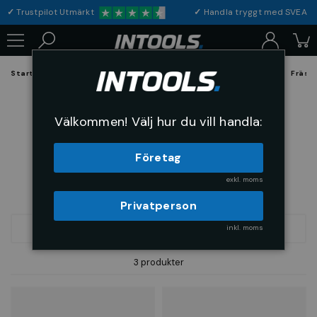
✓
Trustpilot Utmärkt
✓
Handla tryggt med S
Startsida
Förbrukning & Maskintillbehör
Skärande Verktyg
Fräsv
2-Skärig extra lång
Välkommen! Välj hur du vill handla:
Företag
exkl. moms
Privatperson
inkl. moms
FILTRERA
SORTERA
3 produkter