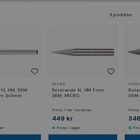
8 produkter
PFERD
PFER
fil, HM, SKM
Roterande fil, HM Form
Rote
mm 3x11mm
SKM, MICRO
SKM 
Finns i fler varianter
Finns 
449 kr
346
ger
Finns i lager
Fi