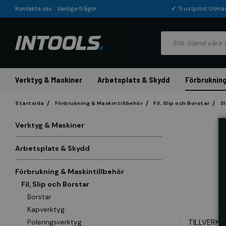
Kontakta oss
Vanliga frågor
✓
Trustpilot Utmä
Verktyg & Maskiner
Arbetsplats & Skydd
Förbrukning
Startsida
Förbrukning & Maskintillbehör
Fil, Slip och Borstar
S
Verktyg & Maskiner
Arbetsplats & Skydd
Förbrukning & Maskintillbehör
Fil, Slip och Borstar
Borstar
Kapverktyg
Poleringsverktyg
TILLVERKA