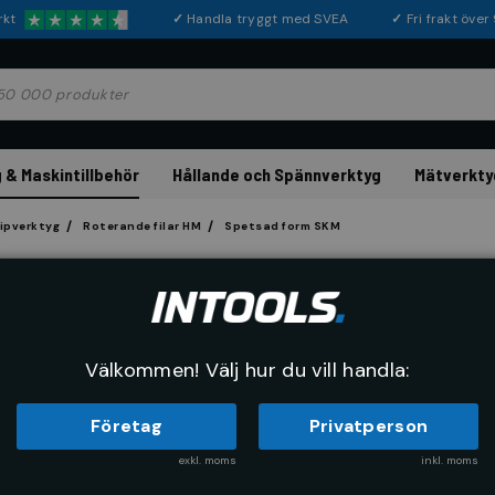
rkt
✓
Handla tryggt med SVEA
✓
Fri frakt öve
 & Maskintillbehör
Hållande och Spännverktyg
Mätverkty
lipverktyg
Roterande filar HM
Spetsad form SKM
Spetsad for
Välkommen! Välj hur du vill handla:
Företag
Privatperson
exkl. moms
inkl. moms
RE
SORTERA