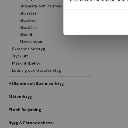
Slippasta och Polervax
Slipsatser
Slipskivor
Slipskålar
Slipstift
Slipsvampar
Skärande Verktyg
Tryckluft
Maskintillbehör
Lödning och Gasolverktyg
Hållande och Spännverktyg
Mätverktyg
El och Belysning
Bygg & Förnödenheter