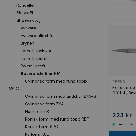
Rondeller
Skavstål
Slipverktyg
Avrivare
Avrivare tillbehör
Brynen
Lamellslipskivor
Lamellslipstift
Polerslipstift
Roterande filar HM
Cylindrisk form med rund topp
PFERD
Roterande 
WRC
0311 4, 3
Cylindrisk form med ändskär ZYA-S
Cylindrisk form ZYA
Flam form B
223 kr
Konisk form med rund topp RBF
Finns i la
Konisk form SPG
Kulform KUD