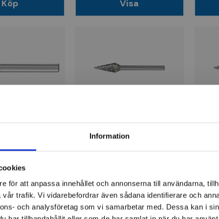
Köp
Visa
 fil HM Form
Roterande fil HM Form
Rote
ing 5
SKM Tandning C
SKM 
Information
varianter
Finns i fler varianter
Finns 
cookies
281 kr
141 
e för att anpassa innehållet och annonserna till användarna, tillh
ger
Finns i lager
Fi
vår trafik. Vi vidarebefordrar även sådana identifierare och anna
nnons- och analysföretag som vi samarbetar med. Dessa kan i sin
Visa
Visa
har tillhandahållit eller som de har samlat in när du har använt 