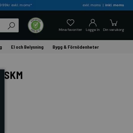
r 999kr exkl. moms*
exkl. moms
inkl. moms
Mina favoriter
Logga In
Din varukorg
g
El och Belysning
Bygg & Förnödenheter
m SKM