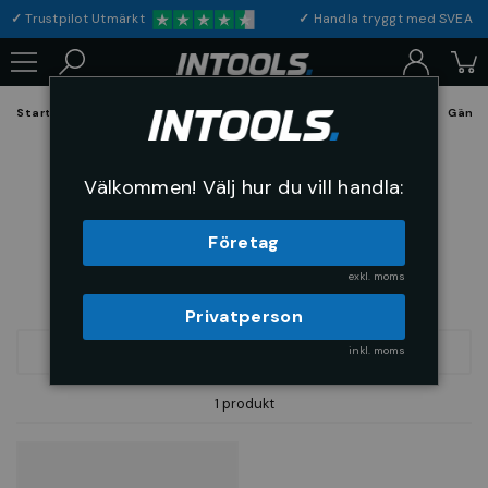
✓
Trustpilot Utmärkt
✓
Handla tryggt med S
Startsida
Förbrukning & Maskintillbehör
Skärande Verktyg
Gängv
Typ H - Hårt material
Välkommen! Välj hur du vill handla:
Företag
exkl. moms
Privatperson
inkl. moms
SORTERA
1 produkt