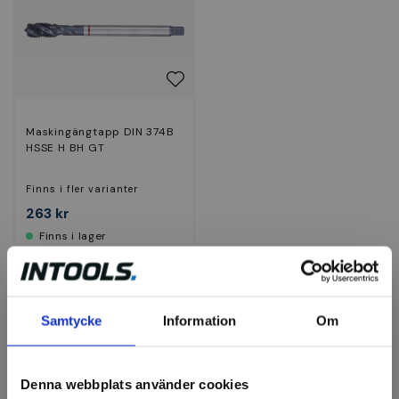
Maskingängtapp DIN 374B
HSSE H BH GT
Finns i fler varianter
263 kr
Finns i lager
Visa
Samtycke
Information
Om
Denna webbplats använder cookies