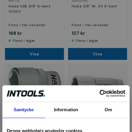
BATO
GEDORE
Hylsa VDE 3/8" 6-kant
Hylsa 3/8" Nr. 30 6-kant
1000V
Finns i fler varianter
Finns i fler varianter
168 kr
127 kr
Finns i lager
Finns i lager
Visa
Visa
Samtycke
Information
Om
HAZET
HAZET
Hylsa 3/8" 6-kant
Hylsa 3/8" lång 6-kant
Denna webbplats använder cookies