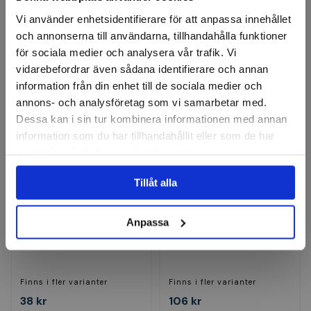
Finns i fler varianter
Finns i fler varianter
Vi använder enhetsidentifierare för att anpassa innehållet
115 kr
191 kr
och annonserna till användarna, tillhandahålla funktioner
för sociala medier och analysera vår trafik. Vi
Finns i lager
Finns i lager
vidarebefordrar även sådana identifierare och annan
Visa
Visa
information från din enhet till de sociala medier och
annons- och analysföretag som vi samarbetar med.
Dessa kan i sin tur kombinera informationen med annan
information som du har tillhandahållit eller som de har
samlat in när du har använt deras tjänster.
Tillåt alla
Anpassa
WERA
Hylsa 3/8" 6-kant
Hylsa 3/8" Zyklop HMB HF
Finns i fler varianter
Finns i fler varianter
38 kr
106 kr