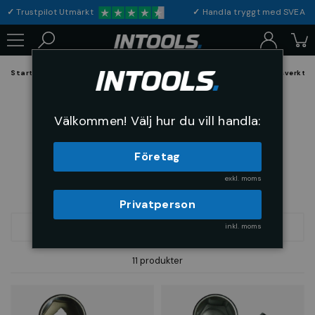
✓
Trustpilot Utmärkt
✓
Handla tryggt med S
Startsida
Verktyg & Maskiner
Handverktyg
Hylsor och hylsverktyg
Hylsor 6-kant 3/8"
Välkommen! Välj hur du vill handla:
Företag
exkl. moms
Privatperson
inkl. moms
FILTRERA
SORTERA
11 produkter