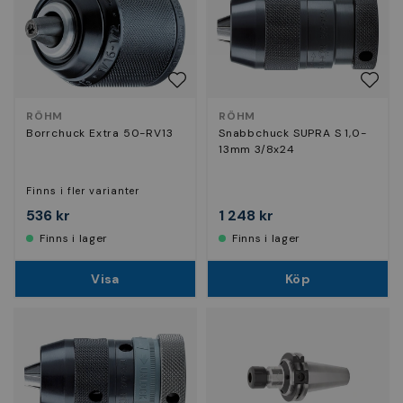
RÖHM
RÖHM
Borrchuck Extra 50-RV13
Snabbchuck SUPRA S 1,0-
13mm 3/8x24
Finns i fler varianter
536 kr
1 248 kr
Finns i lager
Finns i lager
Visa
Köp