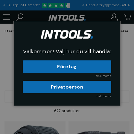
✓
Trustpilot Utmärkt
✓
Handla tryggt med S
Startsida
Hållande och Spännverktyg
Spännverktyg och Chuckar
Spännverktyg och Chuckar
Välkommen! Välj hur du vill handla:
Företag
exkl. moms
Privatperson
inkl. moms
FILTRERA
SORTERA
627 produkter