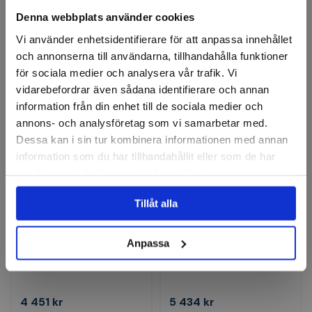
Denna webbplats använder cookies
4 338 kr
4 074 kr
Vi använder enhetsidentifierare för att anpassa innehållet
Slut i lager
Slut i lager
och annonserna till användarna, tillhandahålla funktioner
för sociala medier och analysera vår trafik. Vi
Visa
Visa
vidarebefordrar även sådana identifierare och annan
information från din enhet till de sociala medier och
annons- och analysföretag som vi samarbetar med.
Dessa kan i sin tur kombinera informationen med annan
information som du har tillhandahållit eller som de har
samlat in när du har använt deras tjänster.
Tillåt alla
HAIMER
Spännhylschuck ER DIN
Backsats för svarvchuck
Anpassa
69871AD/B SK40-ER32
400mm, 4-delar
/100mm
4 451 kr
5 434 kr