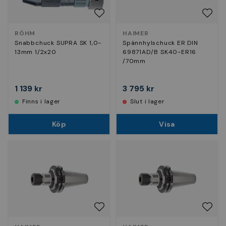
RÖHM
HAIMER
Snabbchuck SUPRA SK 1,0-
Spännhylschuck ER DIN
13mm 1/2x20
69871AD/B SK40-ER16
/70mm
1 139 kr
3 795 kr
Finns i lager
Slut i lager
Köp
Visa