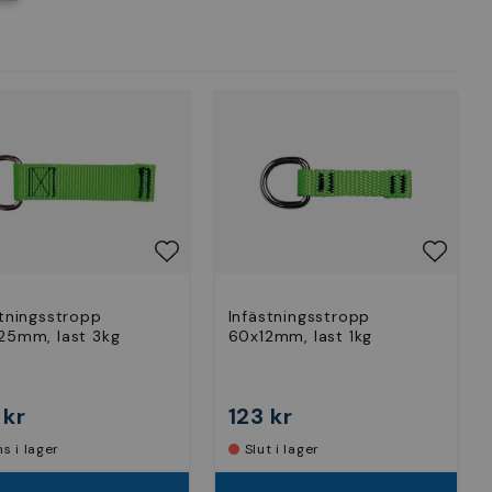
stningsstropp
Infästningsstropp
25mm, last 3kg
60x12mm, last 1kg
 kr
123 kr
nns i lager
Slut i lager