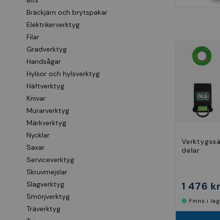
Bits
Bräckjärn och brytspakar
Elektrikerverktyg
Filar
Gradverktyg
Handsågar
Hylsor och hylsverktyg
Häftverktyg
Knivar
Murarverktyg
Märkverktyg
Nycklar
Verktygssä
Saxar
delar
Serviceverktyg
Skruvmejslar
1 476 k
Slagverktyg
Smörjverktyg
Finns i la
Träverktyg