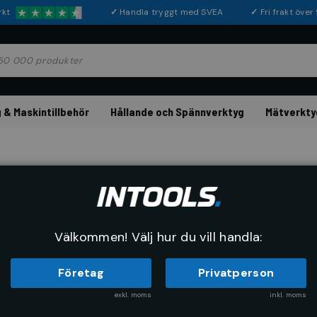
rkt
✓
Handla tryggt med SVEA
✓
Fri frakt öve
 & Maskintillbehör
Hållande och Spännverktyg
Mätverkty
Verktygssäk
Välkommen! Välj hur du vill handla:
Företag
Privatperson
exkl. moms
inkl. moms
RE
SORTERA