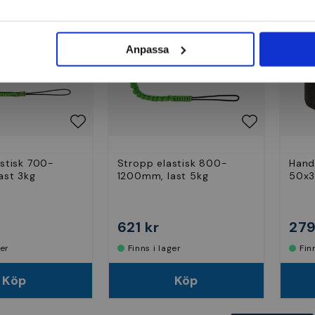
Anpassa
stisk 700-
Stropp elastisk 800-
Hand
ast 3kg
1200mm, last 5kg
50x3
621 kr
279
ger
Finns i lager
Fi
Köp
Köp