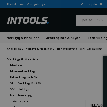
Kontakta oss
Vanliga frågor
✓
Trustpilot Utmä
Verktyg & Maskiner
Arbetsplats & Skydd
Förbrukning
Startsida
Verktyg & Maskiner
Handverktyg
Verktygssäkring
Verktyg & Maskiner
Maskiner
Momentverktyg
Nitverktyg och Nit
VDE-Verktyg 1000V
VVS Verktyg
Handverktyg
Avdragare
TILLVERKA