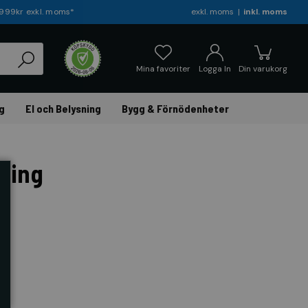
r 999kr exkl. moms*
exkl. moms
inkl. moms
Mina favoriter
Logga In
Din varukorg
g
El och Belysning
Bygg & Förnödenheter
ring