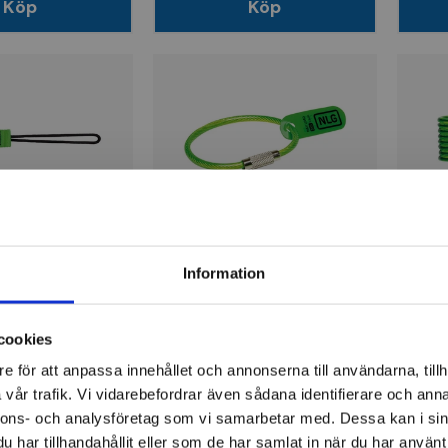
Köp
Köp
slina m. roterbar
Wireögla m. lås 150mm,
Spira
Information
 °, last 3kg
last 3kg
40-7
cookies
129 kr
284
e för att anpassa innehållet och annonserna till användarna, tillh
ger
Finns i lager
Fi
vår trafik. Vi vidarebefordrar även sådana identifierare och anna
nnons- och analysföretag som vi samarbetar med. Dessa kan i sin
Köp
Köp
har tillhandahållit eller som de har samlat in när du har använt 