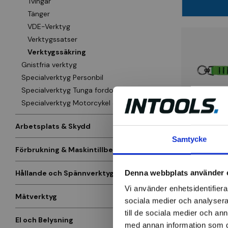
Tvingar
Tänger
VDE-Verktyg
Verktygssatser
Verktygssäkring
Gnistfria verktyg
Specialverktyg Personbil
Specialverktyg Tunga fordon
Specialverktyg Motorcykel & Cykel
Arbetsplats & Skydd
Infästning
Samtycke
D-ring 360
Förbrukning & Maskintillbehör
Denna webbplats använder 
Hållande och Spännverktyg
160 kr
Vi använder enhetsidentifierar
Finns i la
Mätverktyg
sociala medier och analysera 
till de sociala medier och a
El och Belysning
med annan information som du 