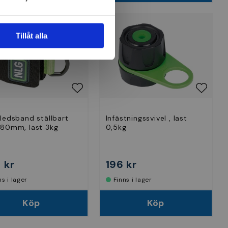
Tillåt alla
ledsband ställbart
Infästningssvivel , last
80mm, last 3kg
0,5kg
 kr
196 kr
nns i lager
Finns i lager
Köp
Köp