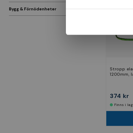
Bygg & Förnödenheter
Stropp ela
1200mm, l
374 kr
Finns i la