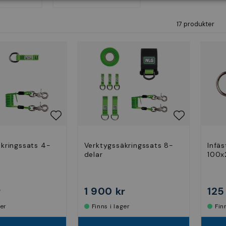
17 produkter
kringssats 4-
Verktygssäkringssats 8-
Infä
delar
100x
r
1 900 kr
125
ger
Finns i lager
Fi