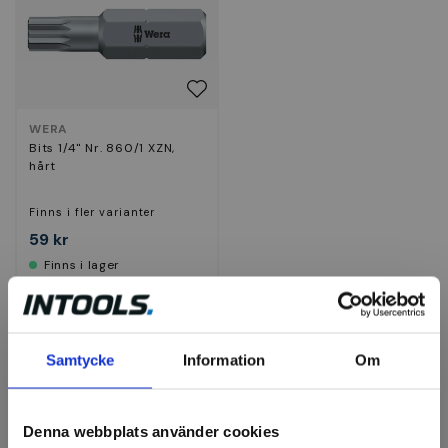
WERA
Bits 1/4" Nr. 860/1 XZN,
hårt
Finns i fler varianter
59 kr
Finns i lager
Visa
Samtycke
Information
Om
Denna webbplats använder cookies