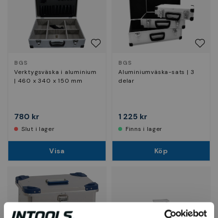
BGS
BGS
Verktygsväska i aluminium
Aluminiumväska-sats | 3
| 460 x 340 x 150 mm
delar
780 kr
1 225 kr
Slut i lager
Finns i lager
Visa
Köp