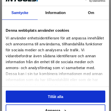
Samtycke
Information
Om
ALUTECH
FORTIS
Aluminiumbox
Aluminiumbox
Denna webbplats använder cookies
Finns i fler varianter
Finns i fler varianter
Vi använder enhetsidentifierare för att anpassa innehållet
2 158 kr
1 154 kr
och annonserna till användarna, tillhandahålla funktioner
för sociala medier och analysera vår trafik. Vi
Finns i lager
Finns i lager
vidarebefordrar även sådana identifierare och annan
Visa
Visa
information från din enhet till de sociala medier och
annons- och analysföretag som vi samarbetar med.
Dessa kan i sin tur kombinera informationen med annan
information som du har tillhandahållit eller som de har
samlat in när du har använt deras tjänster.
Tillåt alla
Anpassa