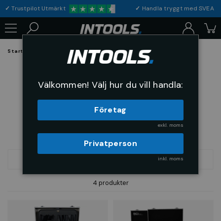
✓
Trustpilot Utmärkt
✓
Handla tryggt med S
Startsida
Arbetsplats & Skydd
Förvaring
Aluminiumboxar
Aluminiumboxar
Välkommen! Välj hur du vill handla:
Företag
exkl. moms
Privatperson
inkl. moms
FILTRERA
SORTERA
4 produkter