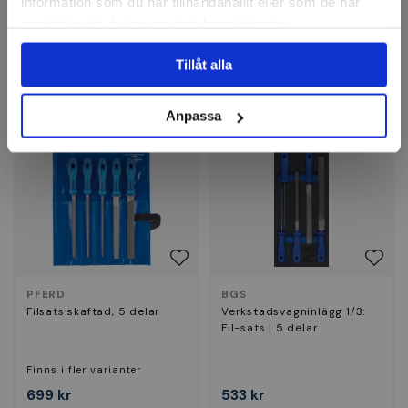
information som du har tillhandahållit eller som de har
Finns i fler varianter
samlat in när du har använt deras tjänster.
296 kr
695 kr
Tillåt alla
Finns i lager
Finns i lager
Köp
Visa
Anpassa
PFERD
BGS
Filsats skaftad, 5 delar
Verkstadsvagninlägg 1/3:
Fil-sats | 5 delar
Finns i fler varianter
699 kr
533 kr