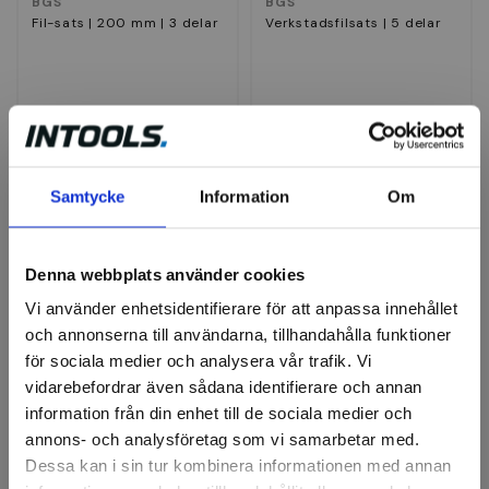
BGS
BGS
Fil-sats | 200 mm | 3 delar
Verkstadsfilsats | 5 delar
270 kr
309 kr
381 kr
Finns i lager
Finns i lager
Samtycke
Information
Om
Köp
Köp
Denna webbplats använder cookies
Vi använder enhetsidentifierare för att anpassa innehållet
och annonserna till användarna, tillhandahålla funktioner
för sociala medier och analysera vår trafik. Vi
vidarebefordrar även sådana identifierare och annan
information från din enhet till de sociala medier och
BGS
annons- och analysföretag som vi samarbetar med.
Verkstadsfilsats | 5 delar
Filsats skaftad, 5 delar
Dessa kan i sin tur kombinera informationen med annan