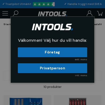
✓
Trustpilot Utmärkt
✓
Handla tryggt med S
Startsida
Verktyg & Maskiner
Handverktyg
Filar
Verkstadsfils
Verkstadsfilsatser
Välkommen! Välj hur du vill handla:
Företag
exkl. moms
Privatperson
inkl. moms
FILTRERA
SORTERA
10 produkter