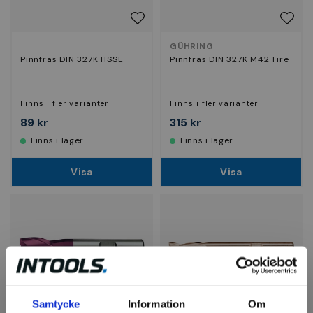
GÜHRING
Pinnfräs DIN 327K HSSE
Pinnfräs DIN 327K M42 Fire
Finns i fler varianter
Finns i fler varianter
89 kr
315 kr
Finns i lager
Finns i lager
Visa
Visa
Samtycke
Information
Om