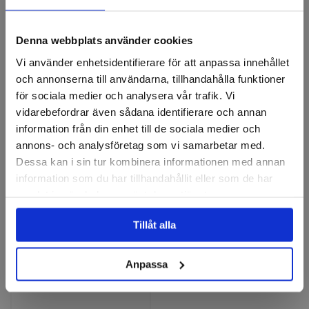
Pinnfräs DIN 327K PM TiAIN
Pinnfräs DIN 844K HSSE
Denna webbplats använder cookies
Finns i fler varianter
Finns i fler varianter
Vi använder enhetsidentifierare för att anpassa innehållet
176 kr
112 kr
och annonserna till användarna, tillhandahålla funktioner
för sociala medier och analysera vår trafik. Vi
Finns i lager
Finns i lager
vidarebefordrar även sådana identifierare och annan
Visa
Visa
information från din enhet till de sociala medier och
annons- och analysföretag som vi samarbetar med.
Dessa kan i sin tur kombinera informationen med annan
information som du har tillhandahållit eller som de har
samlat in när du har använt deras tjänster.
Tillåt alla
Anpassa
Pinnfräs DIN 844K PM TiAIN