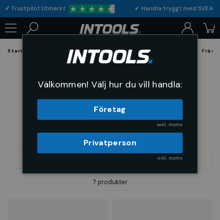
✓
Trustpilot Utmärkt
✓
Handla tryggt med S
Startsida
Förbrukning & Maskintillbehör
Skärande Verktyg
Fräsv
3-Skärig
Välkommen! Välj hur du vill handla:
Företag
exkl. moms
Privatperson
inkl. moms
FILTRERA
SORTERA
7 produkter