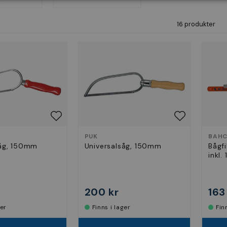
16 produkter
PUK
BAH
såg, 150mm
Universalsåg, 150mm
Bågf
inkl.
200 kr
163
ger
Finns i lager
Fi