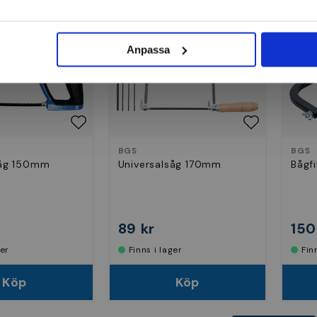
Anpassa
BGS
BGS
såg 150mm
Universalsåg 170mm
Bågf
89 kr
150
ger
Finns i lager
Fi
Köp
Köp