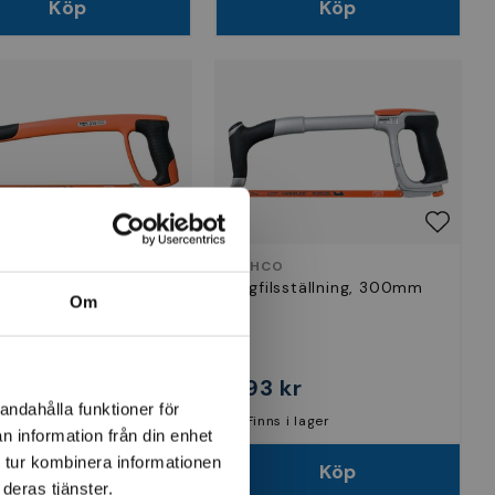
Köp
Köp
CO
BAHCO
ilsställning, 300mm
Bågfilsställning, 300mm
Om
 kr
693 kr
andahålla funktioner för
nns i lager
Finns i lager
n information från din enhet
 tur kombinera informationen
Köp
Köp
deras tjänster.