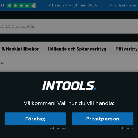
rkt
✓
Handla tryggt med SVEA
✓
Fri frakt öve
 & Maskintillbehör
Hållande och Spännverktyg
Mätverkty
lar
Bågfilar
Välkommen! Välj hur du vill handla:
Företag
Privatperson
exkl. moms
inkl. moms
RE
SORTERA