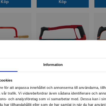
Köp
Köp
BAH
llning, 300mm
Bågfilsställning, 300mm
Bågf
Information
cookies
318 kr
333
e för att anpassa innehållet och annonserna till användarna, tillh
ger
Finns i lager
Fi
vår trafik. Vi vidarebefordrar även sådana identifierare och anna
nnons- och analysföretag som vi samarbetar med. Dessa kan i sin
Köp
Köp
har tillhandahållit eller som de har samlat in när du har använt 