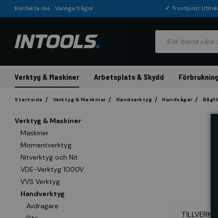
Kontakta oss
Vanliga frågor
✓
Trustpilot Utmä
Verktyg & Maskiner
Arbetsplats & Skydd
Förbrukning
Startsida
Verktyg & Maskiner
Handverktyg
Handsågar
Bågfi
Verktyg & Maskiner
Maskiner
Momentverktyg
Nitverktyg och Nit
VDE-Verktyg 1000V
VVS Verktyg
Handverktyg
Avdragare
TILLVERKA