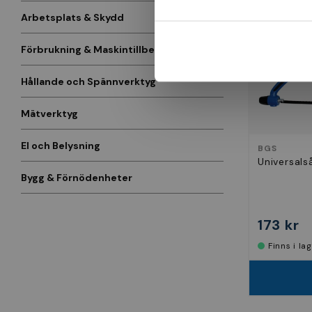
Arbetsplats & Skydd
Förbrukning & Maskintillbehör
Hållande och Spännverktyg
Mätverktyg
El och Belysning
BGS
Universal
Bygg & Förnödenheter
173 kr
Finns i la