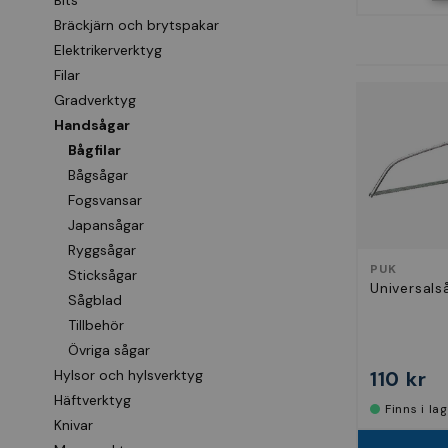
Bits
Bräckjärn och brytspakar
Elektrikerverktyg
Filar
Gradverktyg
Handsågar
Bågfilar
Bågsågar
Fogsvansar
Japansågar
Ryggsågar
PUK
Sticksågar
Universal
Sågblad
Tillbehör
Övriga sågar
110 kr
Hylsor och hylsverktyg
Häftverktyg
Finns i la
Knivar