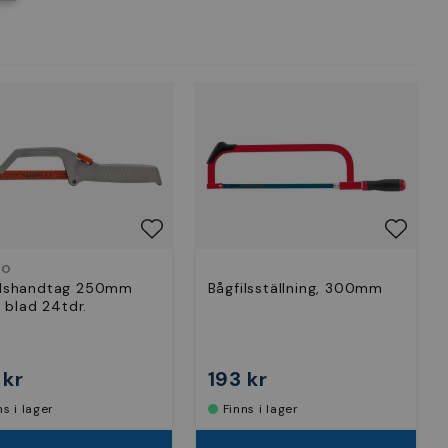
CO
ilshandtag 250mm
Bågfilsställning, 300mm
 1 blad 24tdr.
 kr
193 kr
nns i lager
Finns i lager