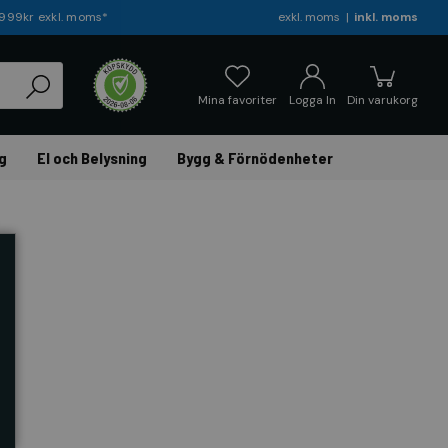
r 999kr exkl. moms*
exkl. moms
inkl. moms
Mina favoriter
Logga In
Din varukorg
g
El och Belysning
Bygg & Förnödenheter