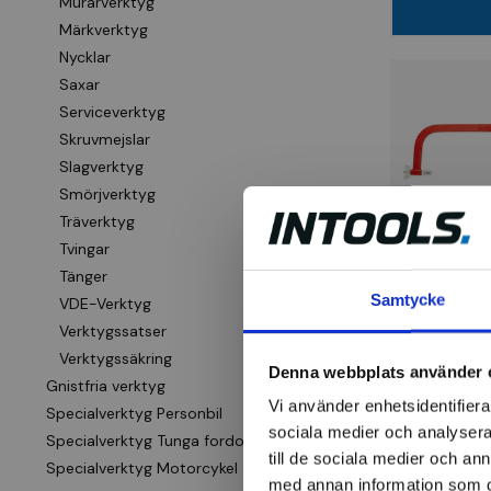
Murarverktyg
Märkverktyg
Nycklar
Saxar
Serviceverktyg
Skruvmejslar
Slagverktyg
Smörjverktyg
Träverktyg
Tvingar
Tänger
Bågfilsstä
Samtycke
VDE-Verktyg
utan blad
Verktygssatser
Verktygssäkring
Denna webbplats använder 
125 kr
Gnistfria verktyg
Vi använder enhetsidentifierar
Specialverktyg Personbil
Finns i la
sociala medier och analysera 
Specialverktyg Tunga fordon
till de sociala medier och a
Specialverktyg Motorcykel & Cykel
med annan information som du 