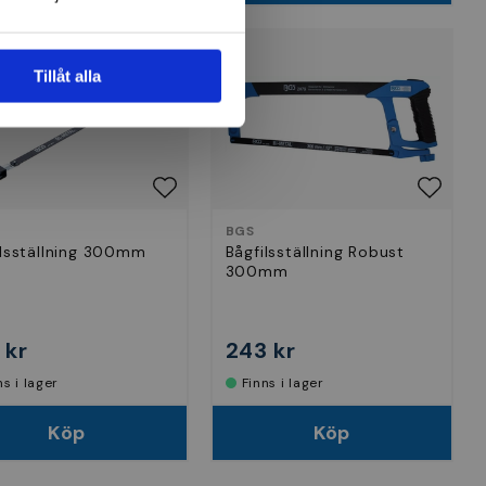
Tillåt alla
BGS
ilsställning 300mm
Bågfilsställning Robust
300mm
 kr
243 kr
nns i lager
Finns i lager
Köp
Köp