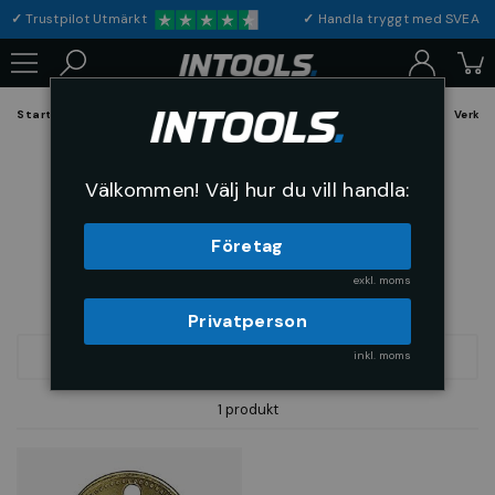
✓
Trustpilot Utmärkt
✓
Handla tryggt med S
Startsida
Verktyg & Maskiner
Handverktyg
Märkverktyg
Verks
Verkstadsbricka
Välkommen! Välj hur du vill handla:
Företag
exkl. moms
Privatperson
inkl. moms
FILTRERA
SORTERA
1 produkt