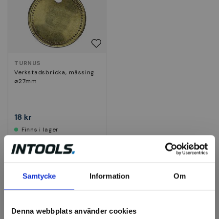
TURNUS
Verkstadsbricka, mässing
ø27mm
18 kr
Finns i lager
Köp
Samtycke
Information
Om
Denna webbplats använder cookies