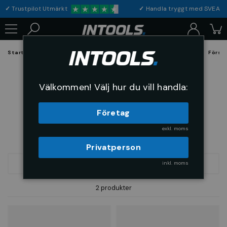
✓
Trustpilot Utmärkt
✓
Handla tryggt med S
Startsida
Förbrukning & Maskintillbehör
Skärande Verktyg
Försä
Försänkare 75°
Välkommen! Välj hur du vill handla:
Företag
exkl. moms
Privatperson
inkl. moms
SORTERA
2 produkter