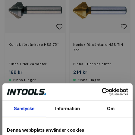
Konisk försänkare HSS 75°
Konisk försänkare HSS TiN
75°
Finns i fler varianter
Finns i fler varianter
169 kr
214 kr
Finns i lager
Finns i lager
Visa
Visa
Samtycke
Information
Om
Denna webbplats använder cookies