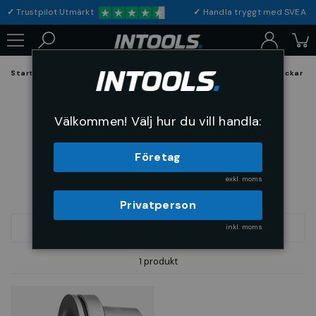
✓
Trustpilot Utmärkt
✓
Handla tryggt med S
Startsida
Hållande och Spännverktyg
Spännverktyg och Chuckar
HSK100
Välkommen! Välj hur du vill handla:
Företag
exkl. moms
Privatperson
inkl. moms
FILTRERA
SORTERA
1 produkt