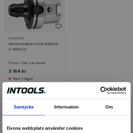
HAIMER
Weldonhållare DIN 69893-
A HSK100
Finns i fler varianter
3 164 kr
Slut i lager
Visa
Samtycke
Information
Om
Denna webbplats använder cookies