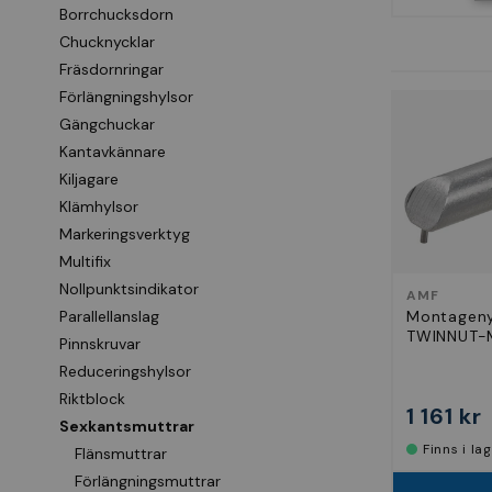
Borrchucksdorn
Chucknycklar
Fräsdornringar
Förlängningshylsor
Gängchuckar
Kantavkännare
Kiljagare
Klämhylsor
Markeringsverktyg
Multifix
Nollpunktsindikator
AMF
Parallellanslag
Montageny
TWINNUT-
Pinnskruvar
Reduceringshylsor
Riktblock
1 161 kr
Sexkantsmuttrar
Finns i la
Flänsmuttrar
Förlängningsmuttrar