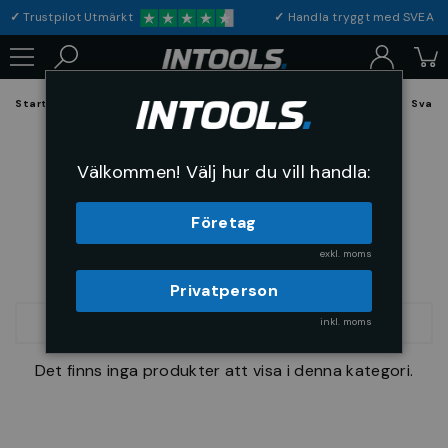
✓
Trustpilot Utmärkt
✓
Handla tryggt med S
Startsida
Förbrukning & Maskintillbehör
Skärande Verktyg
Svarv
Svarvstål HSSE
Välkommen! Välj hur du vill handla:
Företag
exkl. moms
Privatperson
inkl. moms
SORTERA
Det finns inga produkter att visa i denna kategori.