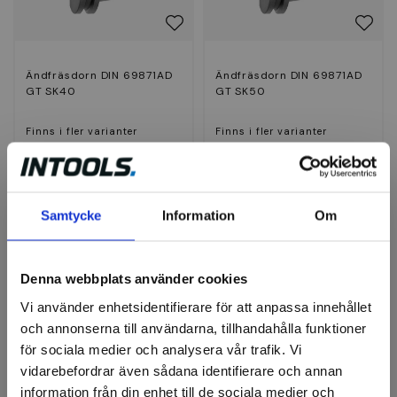
Ändfräsdorn DIN 69871AD
Ändfräsdorn DIN 69871AD
GT SK40
GT SK50
Finns i fler varianter
Finns i fler varianter
1 581 kr
2 454 kr
Finns i lager
Finns i lager
Samtycke
Information
Om
Visa
Visa
Denna webbplats använder cookies
Vi använder enhetsidentifierare för att anpassa innehållet
och annonserna till användarna, tillhandahålla funktioner
för sociala medier och analysera vår trafik. Vi
vidarebefordrar även sådana identifierare och annan
information från din enhet till de sociala medier och