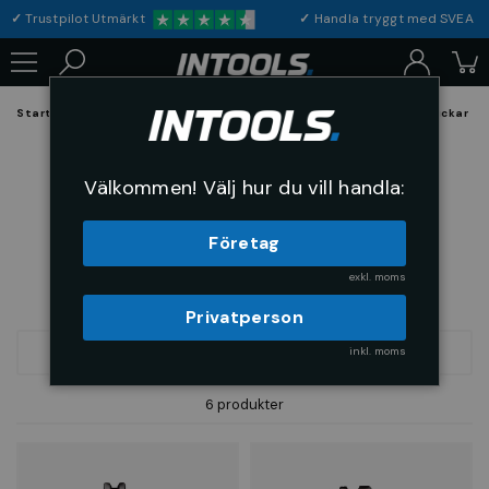
✓
Trustpilot Utmärkt
✓
Handla tryggt med S
Startsida
Hållande och Spännverktyg
Spännverktyg och Chuckar
Ändfräsdorn
Välkommen! Välj hur du vill handla:
Företag
exkl. moms
Privatperson
inkl. moms
FILTRERA
SORTERA
6 produkter