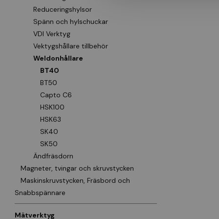
Reduceringshylsor
Spänn och hylschuckar
VDI Verktyg
Vektygshållare tillbehör
Weldonhållare
BT40
BT50
Capto C6
HSK100
HSK63
SK40
SK50
Ändfräsdorn
Magneter, tvingar och skruvstycken
Maskinskruvstycken, Fräsbord och
Snabbspännare
Mätverktyg