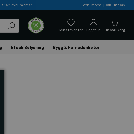
r 999kr exkl. moms*
exkl. moms
inkl. moms
Mina favoriter
Logga In
Din varukorg
g
El och Belysning
Bygg & Förnödenheter