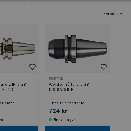
2 produkter
FORTIS
are DIN JISB
Weldonhållare JISB
B BT40
6339AD/B BT
varianter
Finns i fler varianter
724 kr
ger
Finns i lager