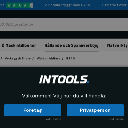
rkt
✓
Handla tryggt med SVEA
✓
Fri frakt öve
 & Maskintillbehör
Hållande och Spännverktyg
Mätverkty
Verktygshållare
Weldonhållare
BT40
BT40
Välkommen! Välj hur du vill handla:
Företag
Privatperson
exkl. moms
inkl. moms
RE
SORTERA