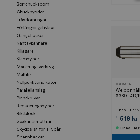
Borrchucksdorn
Chucknycklar
Fräsdornringar
Förlängningshylsor
Gängchuckar
Kantavkännare
Kiljagare
Klämhylsor
Markeringsverktyg
Multifix
Nollpunktsindikator
HAIMER
Parallellanslag
Weldonhåll
6339-AD/
Pinnskruvar
Reduceringshylsor
Finns i fler 
Riktblock
1 518 kr
Sexkantsmuttrar
Finns i la
Skyddslist för T-Spår
Spännbackar