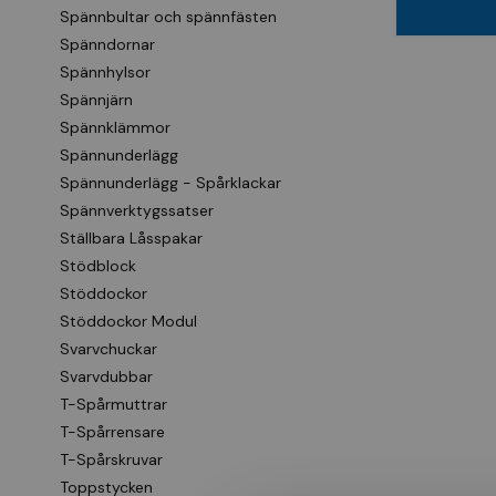
Spännbultar och spännfästen
Spänndornar
Spännhylsor
Spännjärn
Spännklämmor
Spännunderlägg
Spännunderlägg - Spårklackar
Spännverktygssatser
Ställbara Låsspakar
Stödblock
Stöddockor
Stöddockor Modul
Svarvchuckar
Svarvdubbar
T-Spårmuttrar
T-Spårrensare
T-Spårskruvar
Toppstycken