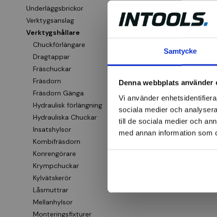
Underläggsbrickor
Verktygsanslag
Verktygshållare
Chuckförlängare
Samtycke
Dragtappar
Fräschuckar
Fräsdorn
Denna webbplats använder 
Fräsdorn Gänga
Vi använder enhetsidentifierar
Hydraulisk förlängning
sociala medier och analysera 
Hydrauliska Chuckar
till de sociala medier och a
Insatshylsor
med annan information som du 
Kombifräsdorn
Konrengörare
Krympchuckar
Kylvätskerör
Låsmuttrar
Mellanhylsor
Monteringsfixturer