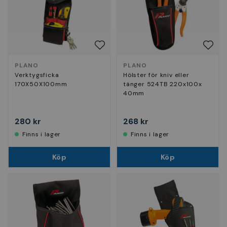
PLANO
PLANO
Verktygsficka
Hölster för kniv eller
170X50X100mm
tänger 524TB 220x100x
40mm
280 kr
268 kr
Finns i lager
Finns i lager
Köp
Köp