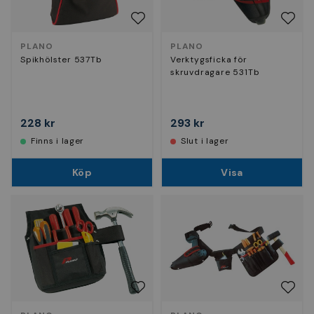
PLANO
PLANO
Spikhölster 537Tb
Verktygsficka för
skruvdragare 531Tb
228 kr
293 kr
Finns i lager
Slut i lager
Köp
Visa