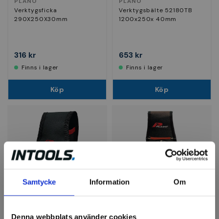
PLANO
PLANO
Verktygsficka
Verktygsbälte 52180TB
290X250X30mm
1200x250x 40mm
316 kr
653 kr
Finns i lager
Finns i lager
Köp
Köp
Samtycke
Information
Om
PLANO
PLANO
Mobiltelefonficka 539XL
Hållare för hammare
526TB
Denna webbplats använder cookies