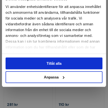
Vi använder enhetsidentifierare för att anpassa innehållet
301 kr
306 kr
och annonserna till användarna, tillhandahålla funktioner
för sociala medier och analysera vår trafik. Vi
Finns i lager
Finns i lager
vidarebefordrar även sådana identifierare och annan
Köp
Köp
information från din enhet till de sociala medier och
annons- och analysföretag som vi samarbetar med.
Dessa kan i sin tur kombinera informationen med annan
information som du har tillhandahållit eller som de har
samlat in när du har använt deras tjänster.
Tillåt alla
Anpassa
PLANO
BGS
Hållare för mattkniv 536TB
Nylon-Bältesväska
281 kr
110 kr