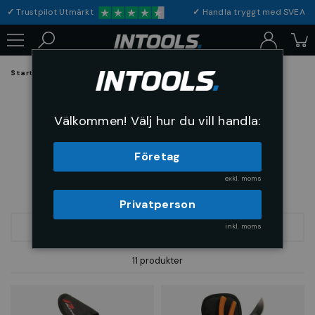
✓
Trustpilot Utmärkt
✓
Handla tryggt med S
Startsida
Arbetsplats & Skydd
Förvaring
Verktygsbälten
Verktygsbälten
Välkommen! Välj hur du vill handla:
Företag
exkl. moms
Privatperson
inkl. moms
FILTRERA
SORTERA
11 produkter