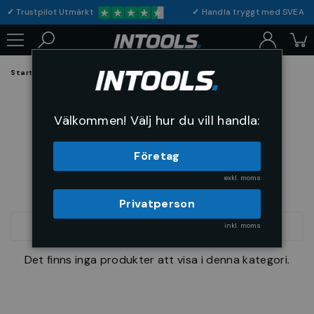
✓
Trustpilot Utmärkt
✓
Handla tryggt med S
Startsida
Verktyg & Maskiner
Gnistfria verktyg
Gnistfria verktyg
Välkommen! Välj hur du vill handla:
Företag
exkl. moms
Privatperson
inkl. moms
SORTERA
Det finns inga produkter att visa i denna kategori.