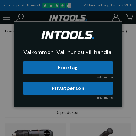
✓
Trustpilot Utmärkt
✓
Handla tryggt med S
Startsida
Verktyg & Maskiner
Maskiner
Tryckluftsmaskiner
Bo
Borrmaskiner
Välkommen! Välj hur du vill handla:
Företag
exkl. moms
Privatperson
inkl. moms
FILTRERA
SORTERA
5 produkter