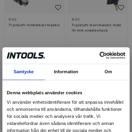
BGS
BGS
Tryckluft-Vinkelborrmaskin
Tryckluft-borrmaskin med
10 mm snabbchuck
1 909 kr
824 kr
Finns i lager
Finns i lager
Samtycke
Information
Om
Köp
Köp
Denna webbplats använder cookies
Vi använder enhetsidentifierare för att anpassa innehållet
och annonserna till användarna, tillhandahålla funktioner
för sociala medier och analysera vår trafik. Vi
vidarebefordrar även sådana identifierare och annan
information från din enhet till de sociala medier och