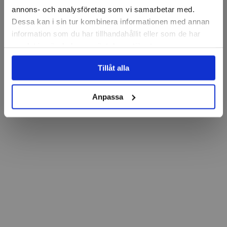
BGS
annons- och analysföretag som vi samarbetar med.
Tryckluft-borrmaskin med
10 mm snabbchuck
Dessa kan i sin tur kombinera informationen med annan
information som du har tillhandahållit eller som de har
samlat in när du har använt deras tjänster.
1 180 kr
Tillåt alla
Finns i lager
Köp
Anpassa