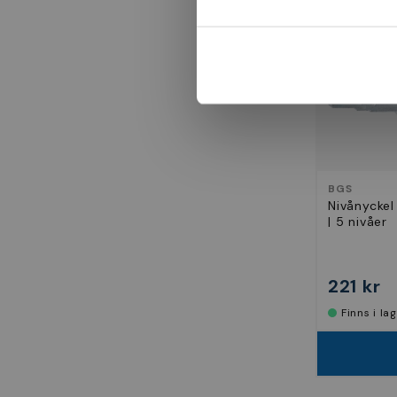
BGS
Nivånyckel 
| 5 nivåer
221 kr
Finns i la