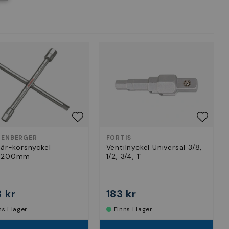
ENBERGER
FORTIS
tär-korsnyckel
Ventilnyckel Universal 3/8,
x200mm
1/2, 3/4, 1"
 kr
183 kr
nns i lager
Finns i lager