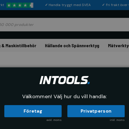
rkt
✓
Handla tryggt med SVEA
✓
Fri frakt öve
 & Maskintillbehör
Hållande och Spännverktyg
Mätverkty
Sanitärnyc
Välkommen! Välj hur du vill handla:
Företag
Privatperson
exkl. moms
inkl. moms
RE
SORTERA