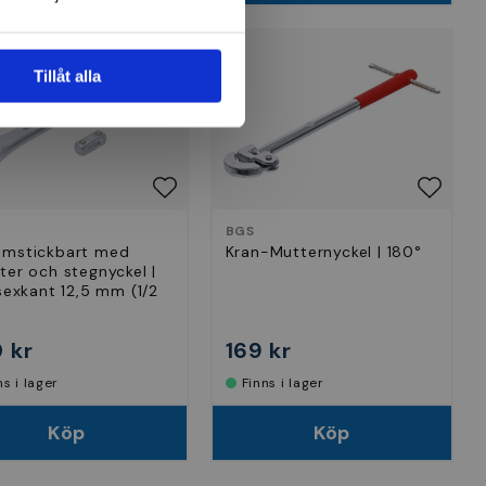
Tillåt alla
BGS
mstickbart med
Kran-Mutternyckel | 180°
ter och stegnyckel |
sexkant 12,5 mm (1/2
 kr
169 kr
nns i lager
Finns i lager
Köp
Köp