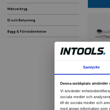
Mätverktyg
El och Belysning
Bygg & Förnödenheter
FORTIS
Ventilnyck
Samtycke
3/8, 1/2, 3/
spärrhandt
Denna webbplats använder 
475 kr
Vi använder enhetsidentifierar
Finns i la
sociala medier och analysera 
till de sociala medier och a
med annan information som du 