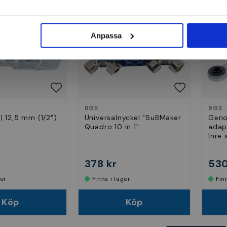
Anpassa
BGS
BGS
| 12,5 mm (1/2")
Universalnyckel "SuBMaker
Geno
Quadro 10 in 1"
adap
Inre 
tum)
378 kr
530
ger
Finns i lager
Fi
Köp
Köp