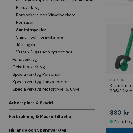
Provtryckningspumpar och Spolenheter
Rensverktyg
Rörbockare och Vinkelbockare
Rörfräsar
Sanitärnycklar
Slang- och röravskärare
Tätningslin
Vatten & gasledningsprovare
Handverktyg
Gnistfria verktyg
Specialverktyg Personbil
FORTIS
Specialverktyg Tunga fordon
Kranmutte
Specialverktyg Motorcykel & Cykel
235/32mm
Arbetsplats & Skydd
330 kr
Förbrukning & Maskintillbehör
Finns i la
Hållande och Spännverktyg