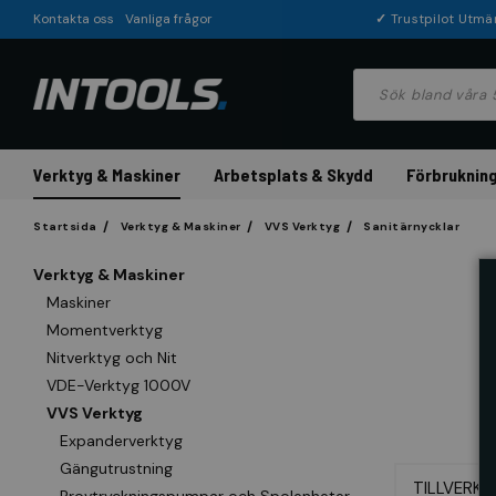
Kontakta oss
Vanliga frågor
✓
Trustpilot Utmä
Verktyg & Maskiner
Arbetsplats & Skydd
Förbrukning
Startsida
Verktyg & Maskiner
VVS Verktyg
Sanitärnycklar
Verktyg & Maskiner
Maskiner
Momentverktyg
Nitverktyg och Nit
VDE-Verktyg 1000V
VVS Verktyg
Expanderverktyg
Gängutrustning
TILLVERKA