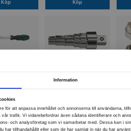
Köp
Köp
ROTHENBERGER
NEOP
elsats Universal
Gas-Ventil nyckel
Univ
Information
4, 1" m.
92x
ag 1/2"
cookies
614 kr
205
e för att anpassa innehållet och annonserna till användarna, tillh
ger
Finns i lager
Fi
vår trafik. Vi vidarebefordrar även sådana identifierare och anna
nnons- och analysföretag som vi samarbetar med. Dessa kan i sin
Köp
Köp
har tillhandahållit eller som de har samlat in när du har använt 