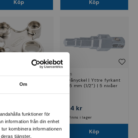
Köp
Köp
ERL
BGS
ersalnyckel Neoperl
Nivånyckel | Yttre fyrkant
Om
92mm
12,5 mm (1/2") | 5 nivåer
 kr
214 kr
andahålla funktioner för
nns i lager
Finns i lager
n information från din enhet
 tur kombinera informationen
Köp
Köp
deras tjänster.