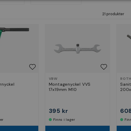
21 produkter
VBW
ROTH
rnyckel
Montagenyckel VVS
Sani
17x19mm M10
200
395 kr
608
ger
Finns i lager
Fi