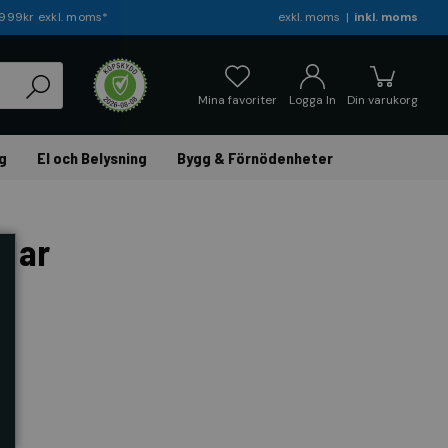
r 999kr exkl. moms*
exkl. moms
inkl. moms
Mina favoriter
Logga In
Din varukorg
g
El och Belysning
Bygg & Förnödenheter
klar