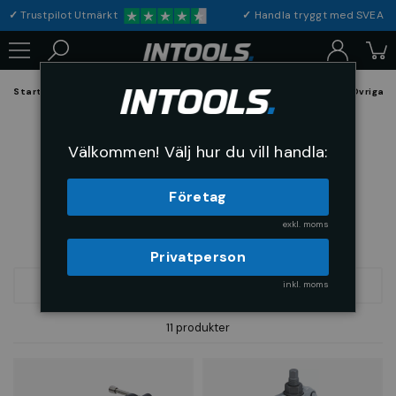
✓
Trustpilot Utmärkt
✓
Handla tryggt med S
Startsida
Verktyg & Maskiner
Handverktyg
Avdragare
Övriga a
Övriga avdragare
Välkommen! Välj hur du vill handla:
Företag
exkl. moms
Privatperson
inkl. moms
FILTRERA
SORTERA
11 produkter