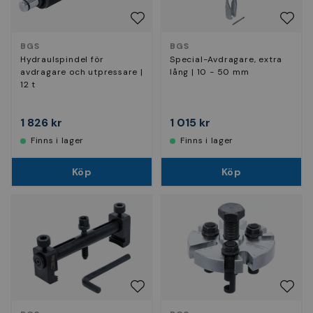
BGS
BGS
Hydraulspindel för
Special-Avdragare, extra
avdragare och utpressare |
lång | 10 - 50 mm
12 t
1 826 kr
1 015 kr
Finns i lager
Finns i lager
Köp
Köp