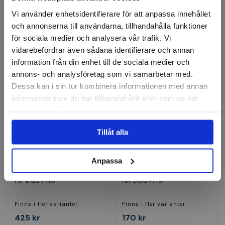
Vi använder enhetsidentifierare för att anpassa innehållet
4 363 kr
869 kr
och annonserna till användarna, tillhandahålla funktioner
för sociala medier och analysera vår trafik. Vi
Finns i lager
Finns i lager
vidarebefordrar även sådana identifierare och annan
Köp
Köp
information från din enhet till de sociala medier och
annons- och analysföretag som vi samarbetar med.
Dessa kan i sin tur kombinera informationen med annan
information som du har tillhandahållit eller som de har
samlat in när du har använt deras tjänster.
Tillåt alla
Anpassa
BGS
BGS
Avdragardorn med spindel
Avdragardorn med spindel
för BGS 7710
för BGS 7715
Finns i fler varianter
Finns i fler varianter
425 kr
170 kr