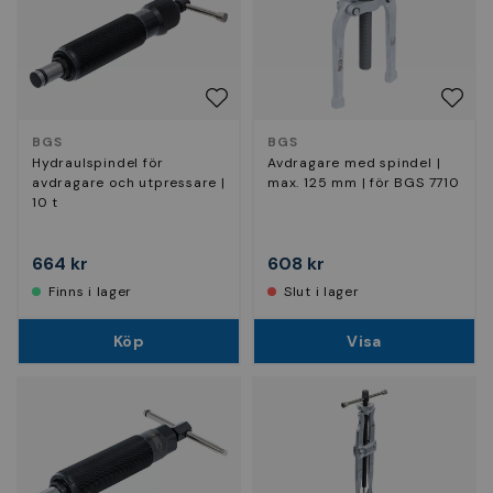
BGS
BGS
Hydraulspindel för
Avdragare med spindel |
avdragare och utpressare |
max. 125 mm | för BGS 7710
10 t
664 kr
608 kr
Finns i lager
Slut i lager
Köp
Visa