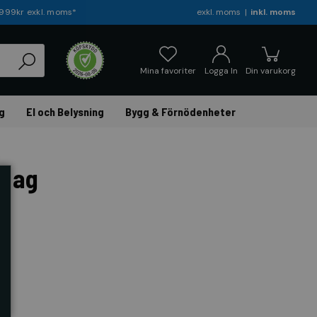
r 999kr exkl. moms*
exkl. moms
inkl. moms
Mina favoriter
Logga In
Din varukorg
g
El och Belysning
Bygg & Förnödenheter
dtag