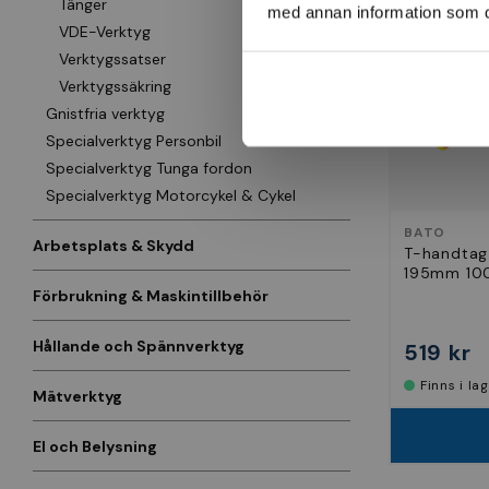
Tänger
med annan information som du 
VDE-Verktyg
Verktygssatser
Verktygssäkring
Gnistfria verktyg
Specialverktyg Personbil
Specialverktyg Tunga fordon
Specialverktyg Motorcykel & Cykel
BATO
Arbetsplats & Skydd
T-handtag
195mm 10
Förbrukning & Maskintillbehör
Hållande och Spännverktyg
519 kr
Finns i la
Mätverktyg
El och Belysning