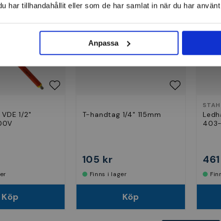
har tillhandahållit eller som de har samlat in när du har använt 
Anpassa
STAH
 VDE 1/2"
T-handtag 1/4" 115mm
Ledh
00V
403
105 kr
461
ger
Finns i lager
Fi
Köp
Köp