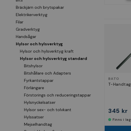
Bits
Bräckjärn och brytspakar
Elektrikerverktyg
Filar
Gradverktyg
Handsågar
Hylsor och hylsverktyg
Hylsor och hylsverktyg kraft
Hylsor och hylsverktyg standard
Bitshylsor
Bitshållare och Adapters
BATO
Fyrkantstappar
T-Handta
Förlängare
Förstorings och reduceringstappar
Hylsnyckelsatser
345 kr
Hylsor sex- och tolvkant
Hylssatser
Finns i la
Mejselhandtag