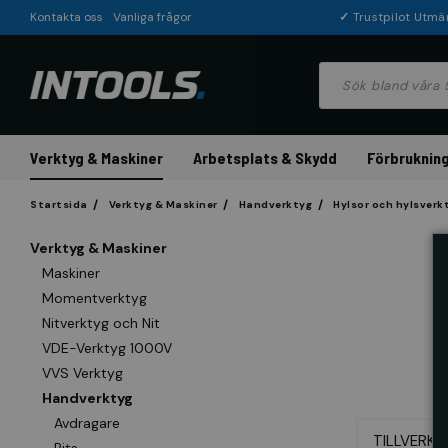
Kontakta oss
Vanliga frågor
✓
Trustpilot Utmä
Verktyg & Maskiner
Arbetsplats & Skydd
Förbrukning
Startsida
Verktyg & Maskiner
Handverktyg
Hylsor och hylsverk
Verktyg & Maskiner
Maskiner
Momentverktyg
Nitverktyg och Nit
VDE-Verktyg 1000V
VVS Verktyg
Handverktyg
Avdragare
TILLVERKA