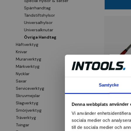
Special hylsor & satser
Spärrhandtag
Tändstiftshylsor
Universalhylsor
Universalknutar
Övriga Handtag
Häftverktyg
Knivar
Murarverktyg
Märkverktyg
BATO
Nycklar
Ledhandta
Saxar
teleskop
Samtycke
Serviceverktyg
Skruvmejslar
734 kr
Slagverktyg
Denna webbplats använder 
Smörjverktyg
Finns i la
Vi använder enhetsidentifierar
Träverktyg
sociala medier och analysera 
Tvingar
till de sociala medier och a