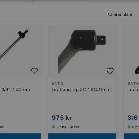
34 produkter
BATO
BAT
g 3/4" 450mm
Ledhandtag 3/4" 1000mm
Ledh
975 kr
316
ger
Finns i lager
Fi