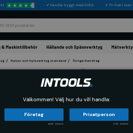
rkt
✓
Handla tryggt med SVEA
✓
Fri frakt öve
 & Maskintillbehör
Hållande och Spännverktyg
Mätverkty
tyg
Hylsor och hylsverktyg standard
Övriga Handtag
Övriga Han
Välkommen! Välj hur du vill handla:
Företag
Privatperson
exkl. moms
inkl. moms
RE
SORTERA