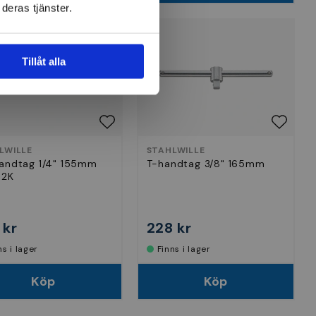
deras tjänster.
Tillåt alla
LWILLE
STAHLWILLE
andtag 1/4" 155mm
T-handtag 3/8" 165mm
-2K
 kr
228 kr
nns i lager
Finns i lager
Köp
Köp