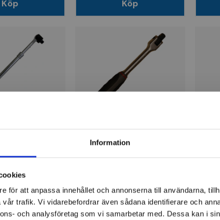
Köp
Köp
BATO
BAT
g 1/2"
Ledhandtag 3/8" 200mm
T-ha
iskt 450-600mm
Information
154 kr
90 
cookies
ger
Slut i lager
Sl
e för att anpassa innehållet och annonserna till användarna, tillh
vår trafik. Vi vidarebefordrar även sådana identifierare och anna
Köp
Visa
nnons- och analysföretag som vi samarbetar med. Dessa kan i sin