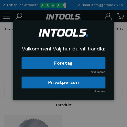
✓
Trustpilot Utmärkt
✓
Handla tryggt med S
Startsida
Förbrukning & Maskintillbehör
Skärande Verktyg
Fräsv
Form C
Välkommen! Välj hur du vill handla:
Företag
exkl. moms
Privatperson
inkl. moms
FILTRERA
SORTERA
1 produkt