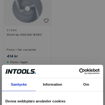
STARK
Slitsfräs HSS DIN 1838C
Finns i fler varianter
414 kr
Finns i lager
Visa
Samtycke
Information
Om
Denna webbplats använder cookies