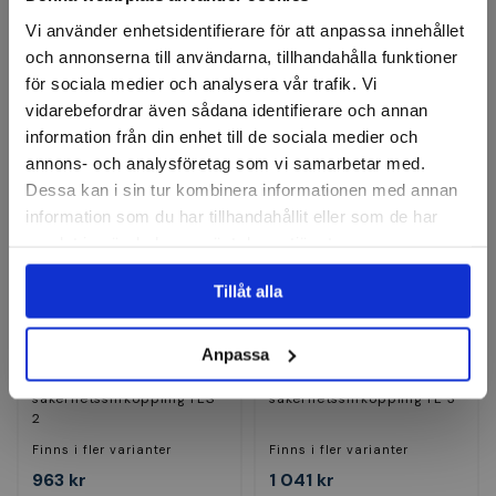
Finns i fler varianter
Finns i fler varianter
Vi använder enhetsidentifierare för att anpassa innehållet
1 707 kr
1 718 kr
och annonserna till användarna, tillhandahålla funktioner
för sociala medier och analysera vår trafik. Vi
Finns i lager
Finns i lager
vidarebefordrar även sådana identifierare och annan
Visa
Visa
information från din enhet till de sociala medier och
annons- och analysföretag som vi samarbetar med.
Dessa kan i sin tur kombinera informationen med annan
information som du har tillhandahållit eller som de har
samlat in när du har använt deras tjänster.
Tillåt alla
Anpassa
FORTIS
FORTIS
Tapphylsa med
Tapphylsa utan
säkerhetsslirkoppling FES
säkerhetsslirkoppling FE 3
2
Finns i fler varianter
Finns i fler varianter
963 kr
1 041 kr