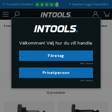
✓
Trustpilot Utmärkt
✓
Handla tryggt med S
Startsida
Hållande och Spännverktyg
Spännverktyg och Chuckar
Tapphylsor
Välkommen! Välj hur du vill handla:
Företag
exkl. moms
Privatperson
inkl. moms
FILTRERA
SORTERA
12 produkter