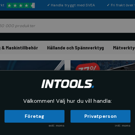
rkt
✓
Handla tryggt med SVEA
✓
Fri frakt öve
 & Maskintillbehör
Hållande och Spännverktyg
Mätverkty
Välkommen! Välj hur du vill handla:
Företag
Privatperson
exkl. moms
inkl. moms