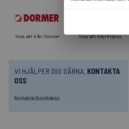
Visa allt från Dormer
Visa allt från Knipex
VI HJÄLPER DIG GÄRNA,
KONTAKTA
OSS
Kontakta Kundtjänst