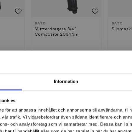
BATO
BATO
Mutterdragare 3/4"
Slipmaski
Composite 2034Nm
6 529 kr
1 556 
r
Finns i lager
Finns i 
Köp
Information
cookies
e för att anpassa innehållet och annonserna till användarna, tillh
vår trafik. Vi vidarebefordrar även sådana identifierare och anna
nnons- och analysföretag som vi samarbetar med. Dessa kan i sin
har tillhandahållit eller som de har samlat in när du har använt 