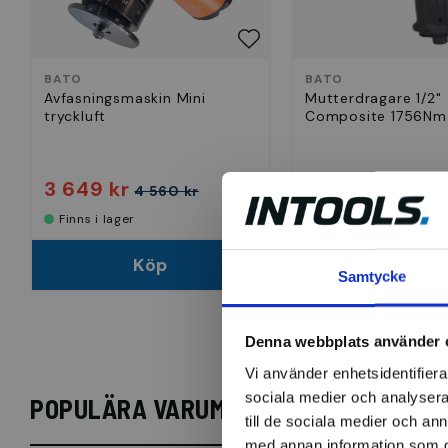
BATO
BATO
Avfasningsmaskin Mini
Mutterdragare 1/2"
tryckluft
Composite 1756Nm
3 649 kr
2 623 kr
4 560 kr
2 779 k
Finns i lager
Finns i lager
Köp
Köp
Samtycke
Denna webbplats använder 
Vi använder enhetsidentifierar
sociala medier och analysera 
POPULÄRA VARUMÄRKEN
till de sociala medier och a
med annan information som du 