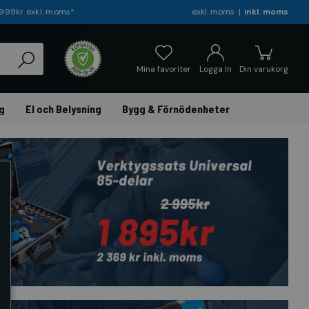
r 999kr exkl. moms*
exkl. moms
inkl. moms
Mina favoriter
Logga In
Din varukorg
g
El och Belysning
Bygg & Förnödenheter