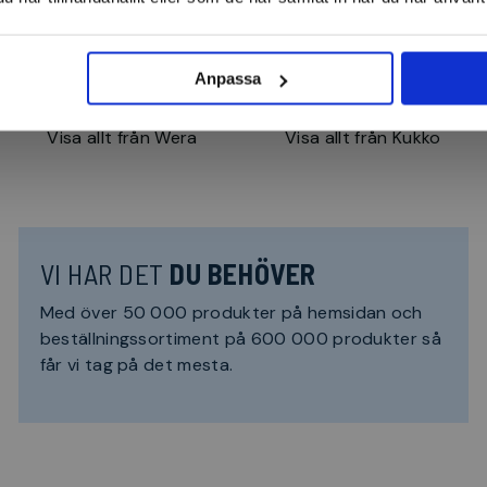
Anpassa
Visa allt från Wera
Visa allt från Kukko
VI HAR DET
DU BEHÖVER
Med över 50 000 produkter på hemsidan och
beställningssortiment på 600 000 produkter så
får vi tag på det mesta.