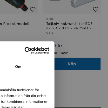
BGS
n Pro rak modell
Täljkniv, halvrund | för BGS
3218, 9291 | 2 x 24 mm | 2
delar
kr
630 kr
lager
Finns i lager
Köp
Köp
Om
andahålla funktioner för
n information från din enhet
 tur kombinera informationen
deras tjänster.