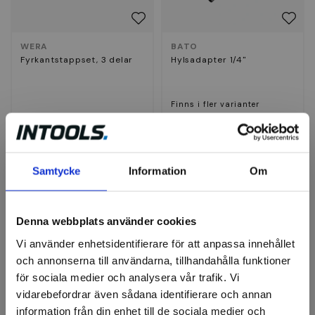
WERA
BATO
Fyrkantstappset, 3 delar
Hylsadapter 1/4"
Finns i fler varianter
241 kr
43 kr
Finns i lager
Finns i lager
Samtycke
Information
Om
Köp
Visa
Denna webbplats använder cookies
Vi använder enhetsidentifierare för att anpassa innehållet
och annonserna till användarna, tillhandahålla funktioner
för sociala medier och analysera vår trafik. Vi
vidarebefordrar även sådana identifierare och annan
information från din enhet till de sociala medier och