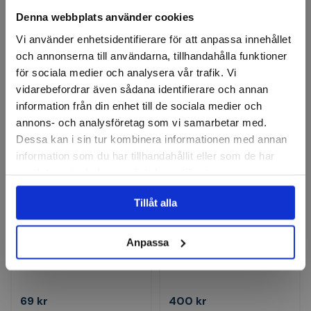
Denna webbplats använder cookies
1 366 kr
700 kr
Vi använder enhetsidentifierare för att anpassa innehållet
Finns i lager
Finns i lager
och annonserna till användarna, tillhandahålla funktioner
för sociala medier och analysera vår trafik. Vi
Köp
Köp
vidarebefordrar även sådana identifierare och annan
information från din enhet till de sociala medier och
annons- och analysföretag som vi samarbetar med.
Dessa kan i sin tur kombinera informationen med annan
information som du har tillhandahållit eller som de har
samlat in när du har använt deras tjänster.
Tillåt alla
Reservtrissa 3-35mm Inox
Röravskärare RAS Mini Cu-
Anpassa
Inox 3-16 mm
69 kr
400 kr