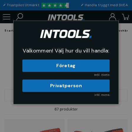
✓
Trustpilot Utmärkt
✓
Handla tryggt med S
Startsida
Verktyg & Maskiner
VVS Verktyg
Slang- och röravskärar
Slang- och röravskärare
Välkommen! Välj hur du vill handla:
Företag
exkl. moms
Privatperson
inkl. moms
FILTRERA
SORTERA
67 produkter