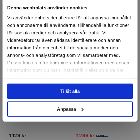
Denna webbplats använder cookies
2 908 kr
2 868 kr
Vi använder enhetsidentifierare för att anpassa innehållet
Finns i lager
Finns i lager
och annonserna till användarna, tillhandahålla funktioner
för sociala medier och analysera vår trafik. Vi
Köp
Köp
vidarebefordrar även sådana identifierare och annan
information från din enhet till de sociala medier och
-15%
annons- och analysföretag som vi samarbetar med.
Dessa kan i sin tur kombinera informationen med annan
information som du har tillhandahållit eller som de har
samlat in när du har använt deras tjänster.
Tillåt alla
HAZET
BGS
Reparationssats 3/4"
Teleskopiskt spärrhandtag,
Anpassa
6145-1 Nr. 1016 / 8N
utdragbart | 20 mm (3/4") |
600 - 985 mm
1 128 kr
1 298 kr
1 523 kr