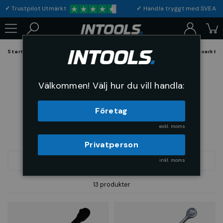
✓
Trustpilot Utmärkt
✓
Handla tryggt med S
Startsida
Verktyg & Maskiner
Handverktyg
Hylsor och hylsverktyg
Spärrhandtag 3/4"
Välkommen! Välj hur du vill handla:
Företag
exkl. moms
Privatperson
inkl. moms
FILTRERA
SORTERA
13 produkter