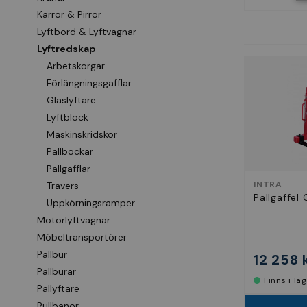
Kärror & Pirror
Lyftbord & Lyftvagnar
Lyftredskap
Arbetskorgar
Förlängningsgafflar
Glaslyftare
Lyftblock
Maskinskridskor
Pallbockar
Pallgafflar
INTRA
Travers
Pallgaffel
Uppkörningsramper
Motorlyftvagnar
Möbeltransportörer
Pallbur
12 258 
Pallburar
Finns i la
Pallyftare
Rullbanor