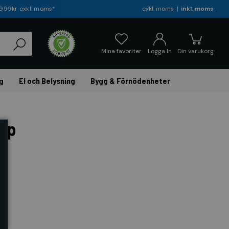
r 999kr exkl. moms*
exkl. moms
inkl. moms
Mina favoriter
Logga In
Din varukorg
g
El och Belysning
Bygg & Förnödenheter
ap