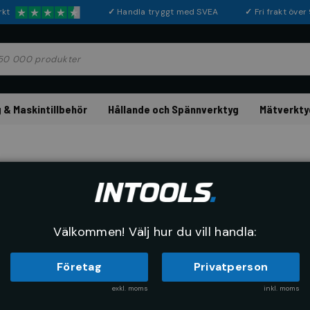
rkt
✓
Handla tryggt med SVEA
✓
Fri frakt öve
 & Maskintillbehör
Hållande och Spännverktyg
Mätverkty
Lyftredsk
Välkommen! Välj hur du vill handla:
Företag
Privatperson
exkl. moms
inkl. moms
RE
SORTERA