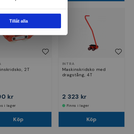
Tillåt alla
A
INTRA
inskridsko, 2T
Maskinskridsko med
dragstång, 4T
90 kr
2 323 kr
nns i lager
Finns i lager
Köp
Köp