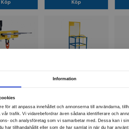
Köp
Köp
INTRA
INTR
för truck MK50,
Arbetskorg för truck
Arbe
Information
800x800mm
800
cookies
r
13 625 kr
14 
e för att anpassa innehållet och annonserna till användarna, tillh
ger
Finns i lager
Fi
vår trafik. Vi vidarebefordrar även sådana identifierare och anna
nnons- och analysföretag som vi samarbetar med. Dessa kan i sin
Köp
Köp
har tillhandahållit eller som de har samlat in när du har använt 