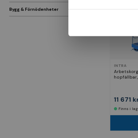
Bygg & Förnödenheter
INTRA
Arbetskorg
hopfällba
11 671 k
Finns i la