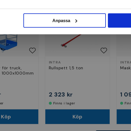
Anpassa
INTRA
INTR
 för truck,
Rullspett 1,5 ton
Mask
r, 1000x1000mm
r
2 323 kr
1 0
ger
Finns i lager
Fi
Köp
Köp