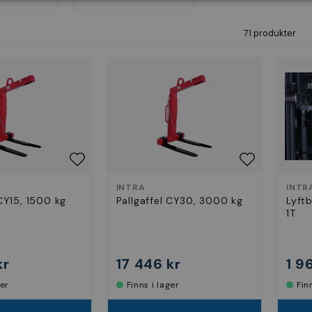
71 produkter
INTRA
INTR
 CY15, 1500 kg
Pallgaffel CY30, 3000 kg
Lyftb
1T
kr
17 446 kr
1 9
ger
Finns i lager
Fi