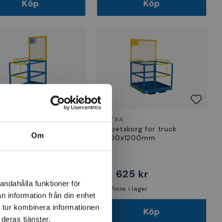
Köp
Köp
A
INTRA
tskorg för truck
Arbetskorg för truck
Om
x1200mm
1200x1200mm
875 kr
18 625 kr
andahålla funktioner för
nns i lager
Finns i lager
n information från din enhet
 tur kombinera informationen
Köp
Köp
deras tjänster.