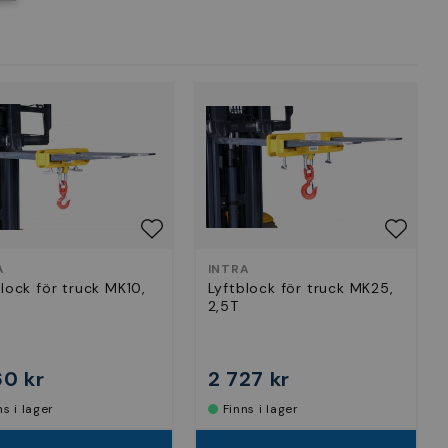
A
INTRA
lock för truck MK10,
Lyftblock för truck MK25,
2,5T
60 kr
2 727 kr
nns i lager
Finns i lager