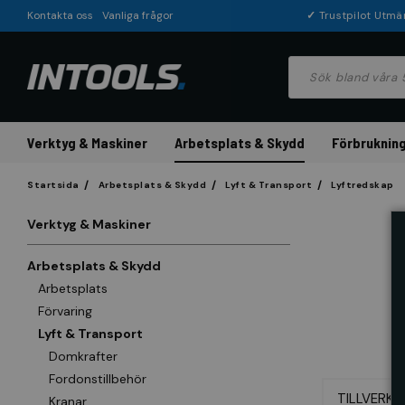
Kontakta oss
Vanliga frågor
✓
Trustpilot Utmä
Verktyg & Maskiner
Arbetsplats & Skydd
Förbrukning
Startsida
Arbetsplats & Skydd
Lyft & Transport
Lyftredskap
Verktyg & Maskiner
Arbetsplats & Skydd
Arbetsplats
Förvaring
Lyft & Transport
Domkrafter
Fordonstillbehör
TILLVERKA
Kranar