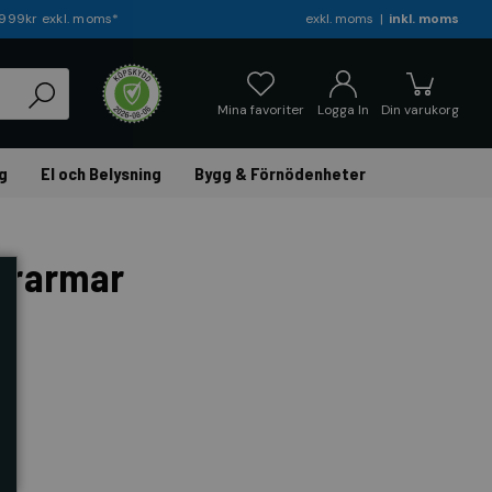
r 999kr exkl. moms*
exkl. moms
inkl. moms
Mina favoriter
Logga In
Din varukorg
g
El och Belysning
Bygg & Förnödenheter
ararmar