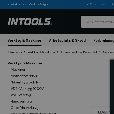
Kontakta oss
Vanliga frågor
✓
Trustpilot Utmä
Verktyg & Maskiner
Arbetsplats & Skydd
Förbrukning
Startsida
Verktyg & Maskiner
Specialverktyg Personbil
Karosser
Verktyg & Maskiner
Maskiner
Momentverktyg
Nitverktyg och Nit
VDE-Verktyg 1000V
VVS Verktyg
Handverktyg
Gnistfria verktyg
TILLVERKA