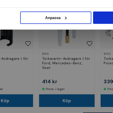
Anpassa
BGS
BGS
Avdragare | för
Torkararm-Avdragare | för
Tork
Ford, Mercedes-Benz,
Pors
Seat
414 kr
339
ger
Finns i lager
Fi
Köp
Köp