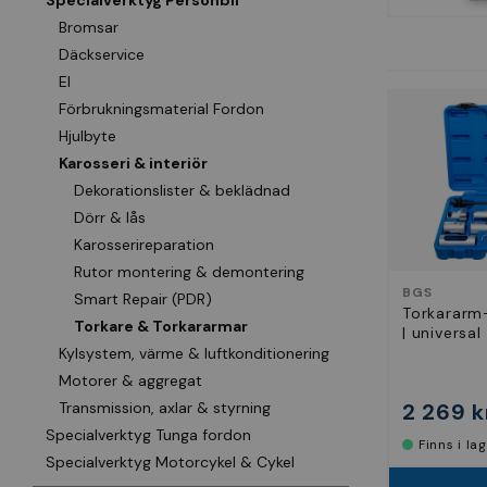
Specialverktyg Personbil
Bromsar
Däckservice
El
Förbrukningsmaterial Fordon
Hjulbyte
Karosseri & interiör
Dekorationslister & beklädnad
Dörr & lås
Karosserireparation
Rutor montering & demontering
BGS
Smart Repair (PDR)
Torkararm
Torkare & Torkararmar
| universal 
Kylsystem, värme & luftkonditionering
Motorer & aggregat
2 269 k
Transmission, axlar & styrning
Specialverktyg Tunga fordon
Finns i la
Specialverktyg Motorcykel & Cykel