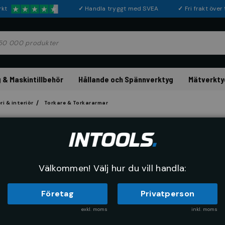
rkt
✓
Handla tryggt med SVEA
✓
Fri frakt öve
 & Maskintillbehör
Hållande och Spännverktyg
Mätverkty
i & interiör
Torkare & Torkararmar
Torkare & Tork
Välkommen! Välj hur du vill handla:
Företag
Privatperson
exkl. moms
inkl. moms
RE
SORTERA