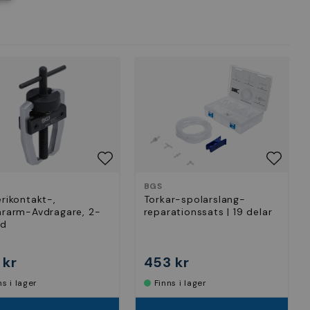
BGS
rikontakt-,
Torkar-spolarslang-
ararm-Avdragare, 2-
reparationssats | 19 delar
ad
 kr
453 kr
nns i lager
Finns i lager