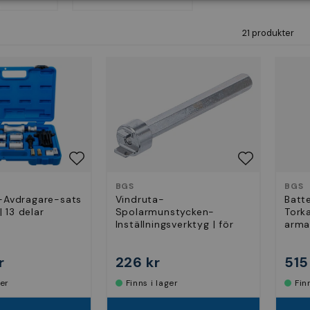
21 produkter
BGS
BGS
-Avdragare-sats
Vindruta-
Batte
| 13 delar
Spolarmunstycken-
Tork
Inställningsverktyg | för
arm
Mercedes-Benz
r
226 kr
515
ger
Finns i lager
Fi