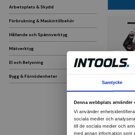
Arbetsplats & Skydd
Förbrukning & Maskintillbehör
Hållande och Spännverktyg
Mätverktyg
El och Belysning
BGS
Bygg & Förnödenheter
Batterikon
Samtycke
Torkararm
armad
Denna webbplats använder 
378 kr
Vi använder enhetsidentifierar
Finns i la
sociala medier och analysera 
till de sociala medier och a
med annan information som du 