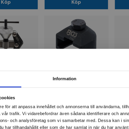
Köp
Köp
BGS
BGS
takt-,
Torkararm-Avdragare |
Tork
Information
-Avdragare, 2-
26,5 mm | för Audi Q7
mm |
cookies
298 kr
353
e för att anpassa innehållet och annonserna till användarna, tillh
ger
Finns i lager
Sl
vår trafik. Vi vidarebefordrar även sådana identifierare och anna
nnons- och analysföretag som vi samarbetar med. Dessa kan i sin
Köp
Köp
har tillhandahållit eller som de har samlat in när du har använt 