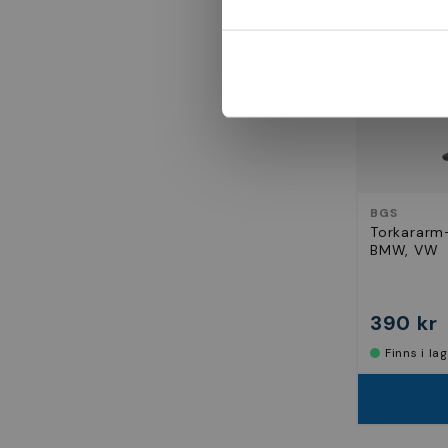
BGS
Torkararm-
BMW, VW
390 kr
Finns i la