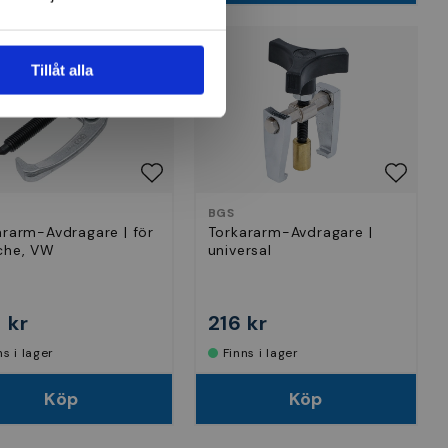
Tillåt alla
BGS
ararm-Avdragare | för
Torkararm-Avdragare |
che, VW
universal
 kr
216 kr
nns i lager
Finns i lager
Köp
Köp