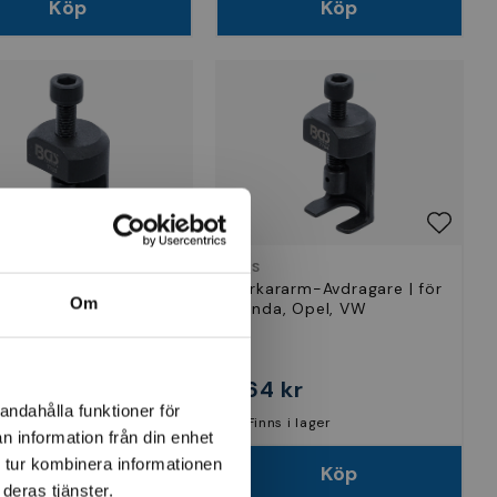
Köp
Köp
BGS
ararm-Avdragare | 15
Torkararm-Avdragare | för
Om
 för Audi
Honda, Opel, VW
 kr
364 kr
andahålla funktioner för
ut i lager
Finns i lager
n information från din enhet
 tur kombinera informationen
Visa
Köp
deras tjänster.