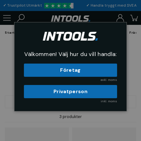
✓
Trustpilot Utmärkt
✓
Handla tryggt med S
Startsida
Förbrukning & Maskintillbehör
Skärande Verktyg
Fräsv
3-Skärig extra lång
Välkommen! Välj hur du vill handla:
Företag
exkl. moms
Privatperson
inkl. moms
FILTRERA
SORTERA
3 produkter