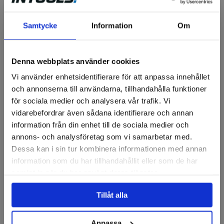
Samtycke
Information
Om
GÜHRING
Pinnfräs WN HM Fire HA E.L.
Z3
Denna webbplats använder cookies
Finns i fler varianter
Vi använder enhetsidentifierare för att anpassa innehållet
670 kr
och annonserna till användarna, tillhandahålla funktioner
för sociala medier och analysera vår trafik. Vi
Finns i lager
vidarebefordrar även sådana identifierare och annan
Visa
information från din enhet till de sociala medier och
annons- och analysföretag som vi samarbetar med.
Dessa kan i sin tur kombinera informationen med annan
information som du har tillhandahållit eller som de har
samlat in när du har använt deras tjänster.
Tillåt alla
Anpassa