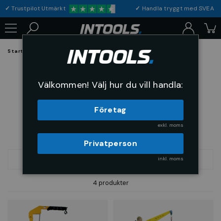
✓
Trustpilot Utmärkt
✓
Handla tryggt med S
Startsida
Arbetsplats & Skydd
Lyft & Transport
Kranar
Kranar
Välkommen! Välj hur du vill handla:
Företag
exkl. moms
Privatperson
inkl. moms
FILTRERA
SORTERA
4 produkter