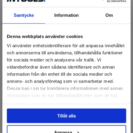
Samtycke
Information
Om
INTRA
INTRA
Truckkran TLB6430
Truckkran, ställbar 2300
3000kg
kg
Denna webbplats använder cookies
Vi använder enhetsidentifierare för att anpassa innehållet
15 957 kr
24 973 kr
och annonserna till användarna, tillhandahålla funktioner
för sociala medier och analysera vår trafik. Vi
Finns i lager
Finns i lager
vidarebefordrar även sådana identifierare och annan
Köp
Köp
information från din enhet till de sociala medier och
annons- och analysföretag som vi samarbetar med.
Dessa kan i sin tur kombinera informationen med annan
information som du har tillhandahållit eller som de har
samlat in när du har använt deras tjänster.
Tillåt alla
Anpassa