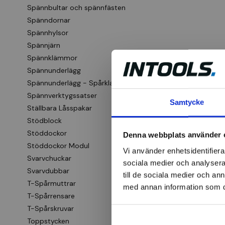
Spännbultar och spännfästen
Spänndornar
Spännhylsor
Spännjärn
Spännklämmor
Spännunderlägg
Spännunderlägg - Spårklackar
Spännverktygssatser
Samtycke
Ställbara Låsspakar
Stödblock
Stöddockor
Denna webbplats använder 
Stöddockor Modul
Vi använder enhetsidentifierar
Svarvchuckar
sociala medier och analysera 
Svarvdubbar
till de sociala medier och a
T-Spårmuttrar
med annan information som du 
T-Spårrensare
T-Spårskruvar
Toppstycken