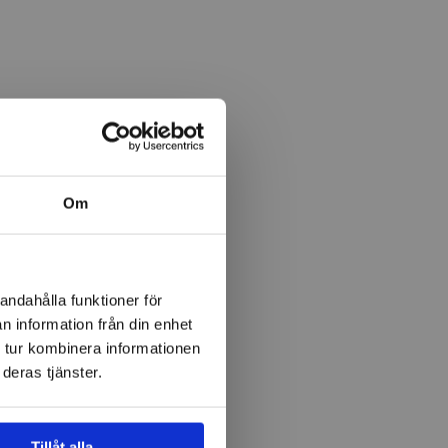
Om
andahålla funktioner för
n information från din enhet
 tur kombinera informationen
deras tjänster.
Tillåt alla