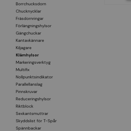
Borrchucksdorn
Chucknycklar
Fräsdornringar
Förlängningshylsor
Gängchuckar
Kantavkännare
Kiljagare
Klämhylsor
Markeringsverktyg
Multifix
Nollpunktsindikator
Parallellanslag
Pinnskruvar
Reduceringshylsor
Riktblock
Sexkantsmuttrar
Skyddslist för T-Spår
Spännbackar