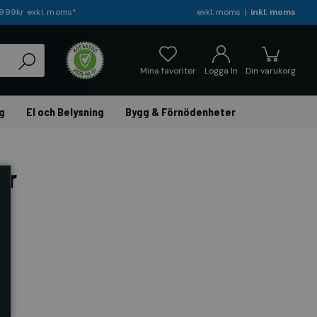
r 999kr exkl. moms*
exkl. moms
inkl. moms
Mina favoriter
Logga In
Din varukorg
g
El och Belysning
Bygg & Förnödenheter
or