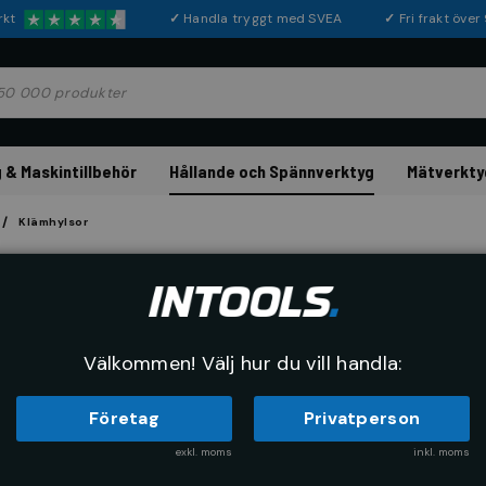
rkt
✓
Handla tryggt med SVEA
✓
Fri frakt öve
 & Maskintillbehör
Hållande och Spännverktyg
Mätverkty
Klämhylsor
Klämhyls
Välkommen! Välj hur du vill handla:
Företag
Privatperson
exkl. moms
inkl. moms