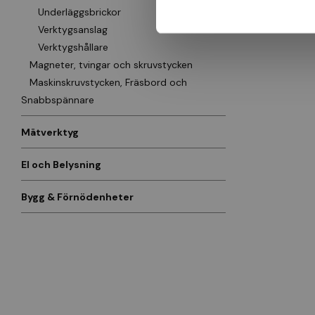
Underläggsbrickor
Verktygsanslag
Verktygshållare
Magneter, tvingar och skruvstycken
Maskinskruvstycken, Fräsbord och
Snabbspännare
Mätverktyg
El och Belysning
Bygg & Förnödenheter