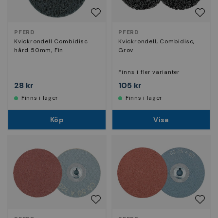
PFERD
PFERD
Kvickrondell Combidisc
Kvickrondell, Combidisc,
hård 50mm, Fin
Grov
Finns i fler varianter
28 kr
105 kr
Finns i lager
Finns i lager
Köp
Visa