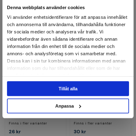
Finns i fler varianter
Finns i fler varianter
Denna webbplats använder cookies
35 kr
39 kr
Vi använder enhetsidentifierare för att anpassa innehållet
Finns i lager
Finns i lager
och annonserna till användarna, tillhandahålla funktioner
för sociala medier och analysera vår trafik. Vi
Visa
Visa
vidarebefordrar även sådana identifierare och annan
information från din enhet till de sociala medier och
annons- och analysföretag som vi samarbetar med.
Dessa kan i sin tur kombinera informationen med annan
information som du har tillhandahållit eller som de har
samlat in när du har använt deras tjänster.
Tillåt alla
PFERD
PFERD
Kvickrondell, Combidisc,
Kvickrondell, Combidisc
Anpassa
CO-COOL, 50mm
Finns i fler varianter
Finns i fler varianter
26 kr
30 kr