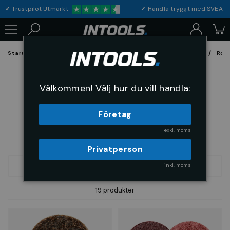
✓
Trustpilot Utmärkt
✓
Handla tryggt med S
Startsida
Förbrukning & Maskintillbehör
Fil, Slip och Borstar
Rond
Kvickrondeller
Välkommen! Välj hur du vill handla:
Företag
exkl. moms
Privatperson
inkl. moms
FILTRERA
SORTERA
19 produkter