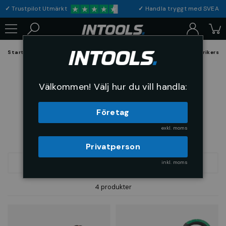
✓
Trustpilot Utmärkt
✓
Handla tryggt med S
Startsida
Verktyg & Maskiner
Handverktyg
Saxar
Elektrikersa
Elektrikersaxar
Välkommen! Välj hur du vill handla:
Företag
exkl. moms
Privatperson
inkl. moms
FILTRERA
SORTERA
4 produkter