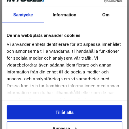
Samtycke
Information
Om
KNIPEX
BGS
Elektrikersax 155mm Nr. 95
Elektriker-Sax | INOX | 145
05 155
mm
Denna webbplats använder cookies
Vi använder enhetsidentifierare för att anpassa innehållet
295 kr
106 kr
och annonserna till användarna, tillhandahålla funktioner
för sociala medier och analysera vår trafik. Vi
Finns i lager
Finns i lager
vidarebefordrar även sådana identifierare och annan
Köp
Köp
information från din enhet till de sociala medier och
annons- och analysföretag som vi samarbetar med.
Dessa kan i sin tur kombinera informationen med annan
information som du har tillhandahållit eller som de har
samlat in när du har använt deras tjänster.
Tillåt alla
Anpassa