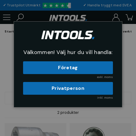
✓
Trustpilot Utmärkt
✓
Handla tryggt med S
Startsida
Verktyg & Maskiner
Handverktyg
Hylsor och hylsverktyg
Hylsor 1"
Välkommen! Välj hur du vill handla:
Företag
exkl. moms
Privatperson
inkl. moms
FILTRERA
SORTERA
2 produkter