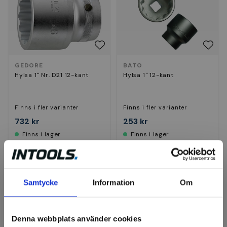
GEDORE
BATO
Hylsa 1" Nr. D21 12-kant
Hylsa 1" 12-kant
Finns i fler varianter
Finns i fler varianter
732 kr
253 kr
Finns i lager
Finns i lager
Visa
Visa
Samtycke
Information
Om
Denna webbplats använder cookies