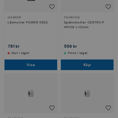
HAIMER
FAHRION
Låsmutter POWER ER32
Spännmutter CENTRO P
HPC16 1-10mm
781 kr
556 kr
Slut i lager
Finns i lager
Visa
Köp