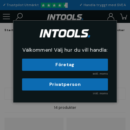
✓
Trustpilot Utmärkt
✓
Handla tryggt med S
Startsida
Hållande och Spännverktyg
Spännverktyg och Chuckar
Låsmuttrar
Välkommen! Välj hur du vill handla:
Företag
exkl. moms
Privatperson
inkl. moms
FILTRERA
SORTERA
14 produkter