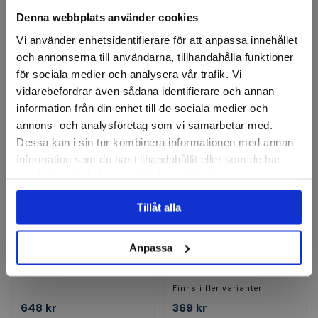
Denna webbplats använder cookies
740 kr
648 kr
Vi använder enhetsidentifierare för att anpassa innehållet
Finns i lager
Finns i lager
och annonserna till användarna, tillhandahålla funktioner
för sociala medier och analysera vår trafik. Vi
Köp
Köp
vidarebefordrar även sådana identifierare och annan
information från din enhet till de sociala medier och
annons- och analysföretag som vi samarbetar med.
Dessa kan i sin tur kombinera informationen med annan
information som du har tillhandahållit eller som de har
samlat in när du har använt deras tjänster.
Tillåt alla
FAHRION
FORTIS
Spännmutter CENTRO P
Låsmutter Mini
Anpassa
C16Ms 1,0-10,0mm
Finns i fler varianter
648 kr
369 kr