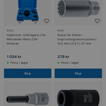
BGS
BGS
Injektorer-Utdragare | för
Hylsa för Diesel-
Mercedes-Benz CDI-
Insprutningsmunstycken |
Motorer
12,5 mm (1/2") | 27 mm
1 034 kr
279 kr
Finns i lager
Finns i lager
Köp
Köp