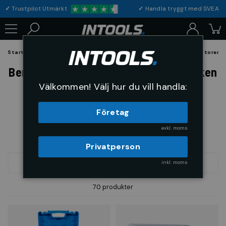
✓
Trustpilot Utmärkt
✓
Handla tryggt med S
Startsida
Verktyg & Maskiner
Specialverktyg Personbil
Motorer &
Bensin & Diesel insprutningsmunstycken
Välkommen! Välj hur du vill handla:
Företag
exkl. moms
Privatperson
inkl. moms
FILTRERA
SORTERA
70 produkter