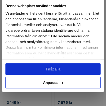
Denna webbplats använder cookies
808 kr
1 193 kr
Vi använder enhetsidentifierare för att anpassa innehållet
Finns i lager
Finns i lager
och annonserna till användarna, tillhandahålla funktioner
för sociala medier och analysera vår trafik. Vi
Köp
Köp
vidarebefordrar även sådana identifierare och annan
information från din enhet till de sociala medier och
annons- och analysföretag som vi samarbetar med.
Dessa kan i sin tur kombinera informationen med annan
information som du har tillhandahållit eller som de har
samlat in när du har använt deras tjänster.
Tillåt alla
BGS
BGS
Injektorer-Tätningssäte-
Common-Rail
Anpassa
Fräsverktyg-sats | 19 delar
högtryckstestare
3 145 kr
7 875 kr