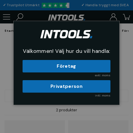
✓
Trustpilot Utmärkt
✓
Handla tryggt med S
Startsida
Förbrukning & Maskintillbehör
Skärande Verktyg
Försä
Försänkare 120°
Välkommen! Välj hur du vill handla:
Företag
exkl. moms
Privatperson
inkl. moms
SORTERA
2 produkter