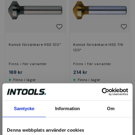
Konisk försänkare HSS 120°
Konisk försänkare HSS TiN
120°
Finns i fler varianter
Finns i fler varianter
169 kr
214 kr
Finns i lager
Finns i lager
Visa
Visa
Samtycke
Information
Om
Denna webbplats använder cookies