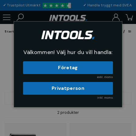
✓
Trustpilot Utmärkt
✓
Handla tryggt med S
Startsida
Förbrukning & Maskintillbehör
Fil, Slip och Borstar
Slip
Slipdukshylsor tillbehör
Välkommen! Välj hur du vill handla:
Företag
exkl. moms
Privatperson
inkl. moms
FILTRERA
SORTERA
2 produkter