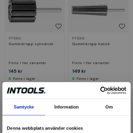
PFERD
PFERD
Gummikropp cylindrisk
Gummikropp konisk
Finns i fler varianter
Finns i fler varianter
145 kr
149 kr
Finns i lager
Finns i lager
Visa
Visa
Samtycke
Information
Om
Denna webbplats använder cookies