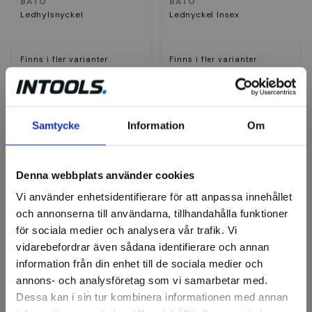
BATO
BATO
Ledhylsnyckel
Lednyckel Insex
Finns i fler varianter
Finns i fler varianter
164 kr
164 kr
Finns i lager
Finns i lager
Samtycke
Information
Om
Visa
Visa
Denna webbplats använder cookies
Vi använder enhetsidentifierare för att anpassa innehållet
och annonserna till användarna, tillhandahålla funktioner
för sociala medier och analysera vår trafik. Vi
vidarebefordrar även sådana identifierare och annan
information från din enhet till de sociala medier och
BATO
GEDORE
annons- och analysföretag som vi samarbetar med.
Lednyckel Torx
Ledhylsnyckel Nr. 34
Dessa kan i sin tur kombinera informationen med annan