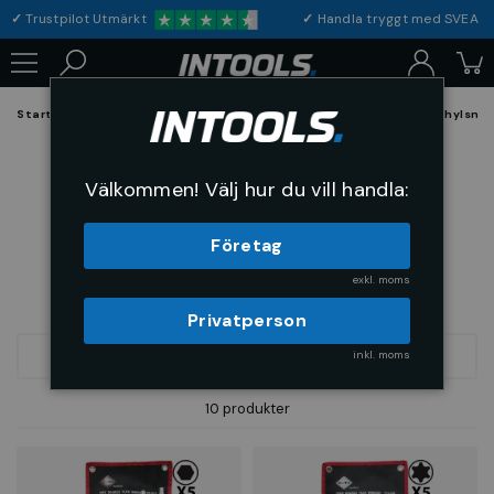
✓
Trustpilot Utmärkt
✓
Handla tryggt med S
Startsida
Verktyg & Maskiner
Handverktyg
Nycklar
Ledhylsnyc
Ledhylsnycklar & Lednycklar
Välkommen! Välj hur du vill handla:
Företag
exkl. moms
Privatperson
inkl. moms
FILTRERA
SORTERA
10 produkter