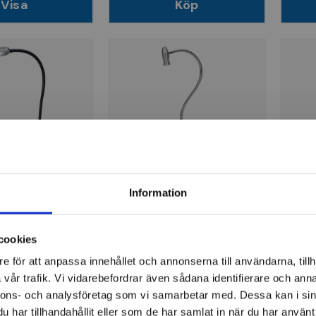
Visa
Köp
ÖCKER
BAUER & BÖCKER
BAUE
ysning Led
Maskinbelysning Led 90gr
Mask
Information
s, 1200lm
200lm
90gr
cookies
r
1 714 kr
2 0
e för att anpassa innehållet och annonserna till användarna, tillh
ger
Finns i lager
Fi
vår trafik. Vi vidarebefordrar även sådana identifierare och anna
nnons- och analysföretag som vi samarbetar med. Dessa kan i sin
Köp
Köp
har tillhandahållit eller som de har samlat in när du har använt 