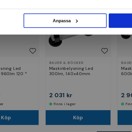
Anpassa
BAUER & BÖCKER
BAUE
ysning Led
Maskinbelysning Led
Mask
 960lm 120 °
300lm, 140x40mm
600
r
2 031 kr
2 9
ger
Finns i lager
Fi
Köp
Köp