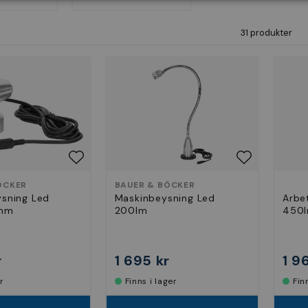
31 produkter
ÖCKER
BAUER & BÖCKER
ysning Led
Maskinbeysning Led
Arbe
8mm
200lm
450l
r
1 695 kr
1 9
er
Finns i lager
Fi