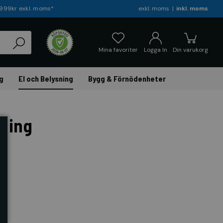
r 999kr exkl. moms*
exkl. moms
inkl. moms
Mina favoriter
Logga In
Din varukorg
g
El och Belysning
Bygg & Förnödenheter
ning