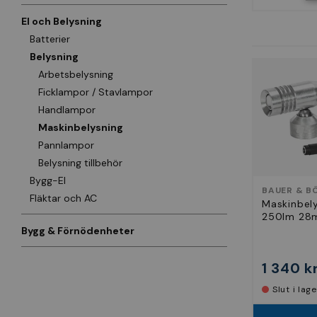
El och Belysning
Batterier
Belysning
Arbetsbelysning
Ficklampor / Stavlampor
Handlampor
Maskinbelysning
Pannlampor
Belysning tillbehör
Bygg-El
BAUER & B
Fläktar och AC
Maskinbel
250lm 2
Bygg & Förnödenheter
1 340 k
Slut i lag