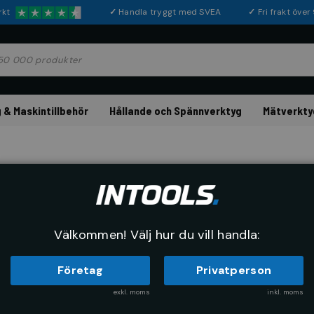
rkt
✓
Handla tryggt med SVEA
✓
Fri frakt öve
 & Maskintillbehör
Hållande och Spännverktyg
Mätverkty
Maskinbelys
Välkommen! Välj hur du vill handla:
Företag
Privatperson
exkl. moms
inkl. moms
RE
SORTERA