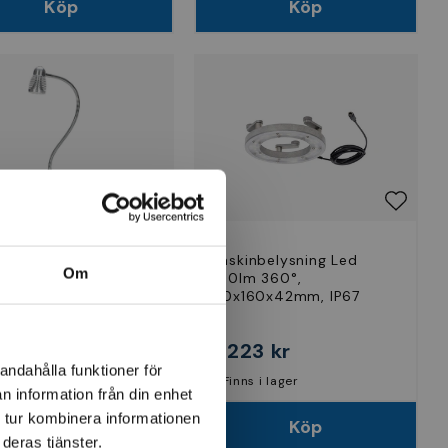
Köp
Köp
R & BÖCKER
inbelysning Led Flexi
Maskinbelysning Led
Om
 450lm
460lm 360°,
160x160x42mm, IP67
54 kr
4 223 kr
andahålla funktioner för
nns i lager
Finns i lager
n information från din enhet
 tur kombinera informationen
Köp
Köp
deras tjänster.