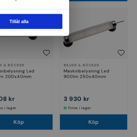
Tillåt alla
R & BÖCKER
BAUER & BÖCKER
inbelysning Led
Maskinbelysning Led
lm 200x40mm
900lm 250x40mm
08 kr
3 930 kr
nns i lager
Finns i lager
Köp
Köp