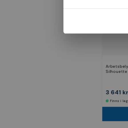
Arbetsbel
Silhouette
3 641 k
Finns i la