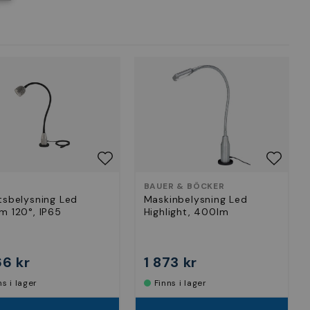
BAUER & BÖCKER
tsbelysning Led
Maskinbelysning Led
m 120°, IP65
Highlight, 400lm
66 kr
1 873 kr
nns i lager
Finns i lager