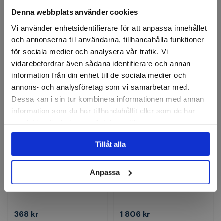
Denna webbplats använder cookies
2 591 kr
368 kr
Vi använder enhetsidentifierare för att anpassa innehållet
Finns i lager
Finns i lager
och annonserna till användarna, tillhandahålla funktioner
för sociala medier och analysera vår trafik. Vi
Köp
Köp
vidarebefordrar även sådana identifierare och annan
information från din enhet till de sociala medier och
annons- och analysföretag som vi samarbetar med.
Dessa kan i sin tur kombinera informationen med annan
information som du har tillhandahållit eller som de har
samlat in när du har använt deras tjänster.
Tillåt alla
ERDI
ERDI
Fasonsax vänster 180mm
Bandjärnsax härdad 54
Anpassa
2K-Grepp
HRC, 225mm - vänster
368 kr
1 806 kr