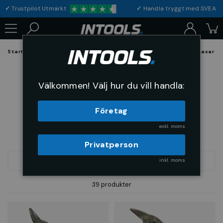
✓
Trustpilot Utmärkt
✓
Handla tryggt med S
Startsida
Verktyg & Maskiner
Handverktyg
Saxar
Plåtsaxar
Plåtsaxar
Välkommen! Välj hur du vill handla:
Företag
exkl. moms
Privatperson
inkl. moms
FILTRERA
SORTERA
39 produkter