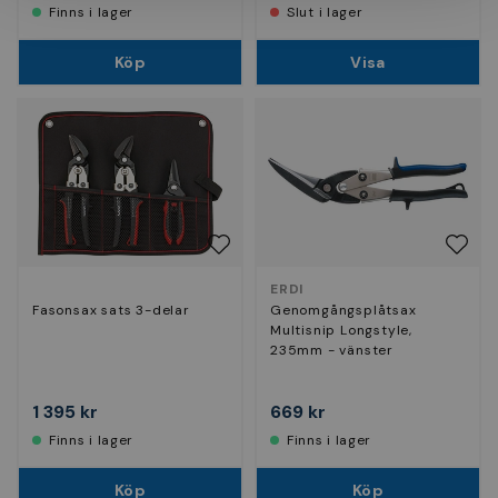
Finns i lager
Slut i lager
Köp
Visa
ERDI
Fasonsax sats 3-delar
Genomgångsplåtsax
Multisnip Longstyle,
235mm - vänster
1 395 kr
669 kr
Finns i lager
Finns i lager
Köp
Köp